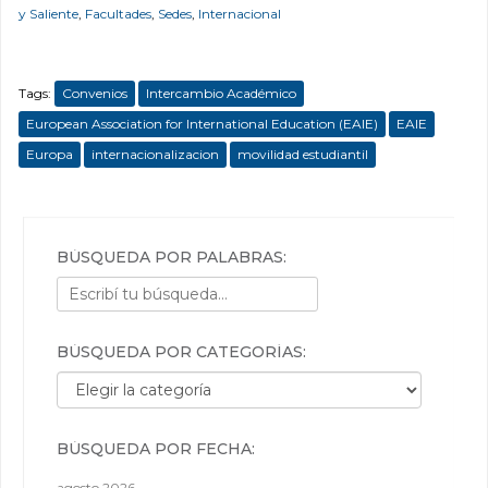
y Saliente
,
Facultades
,
Sedes
,
Internacional
Tags:
Convenios
Intercambio Académico
European Association for International Education (EAIE)
EAIE
Europa
internacionalizacion
movilidad estudiantil
BÚSQUEDA POR PALABRAS:
BÚSQUEDA POR CATEGORÍAS:
Búsqueda por categorías:
BÚSQUEDA POR FECHA:
agosto 2026