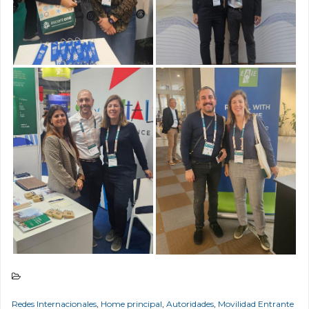
Redes Internacionales
,
Home principal
,
Autoridades
,
Movilidad Entrante