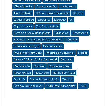
Clase Abierta
Comunicación
conferencia
Contabilidad
CP Santiago Bernasconi
Cultura
Dante Alghieri
Deportes
Derecho
DI
Diplomatura
Diseño Industrial
Doctrina Social de la Iglesia
Educación
Enfermeria
Escuela
Facultad de Arquitectura
Filosofía
Filosofía y Teología
Humanidades
Imágenes Mamarias
Integración Sensorial
Medios
Nuevo Código Civil y Comercial
Pastoral
Patrimonio
Posadas
Psicopedagogía
Reconquista
Rectorado
Retiro Espiritual
Santa Fe
Santa Teresa de Jesús
Talleres
Terapia Ocupacional
Trubutos Municipales
UCSF