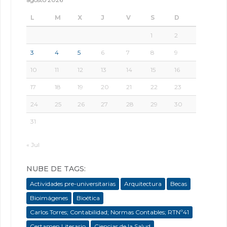
L
M
X
J
V
S
D
1
2
3
4
5
6
7
8
9
10
11
12
13
14
15
16
17
18
19
20
21
22
23
24
25
26
27
28
29
30
31
« Jul
NUBE DE TAGS:
Actividades pre-universitarias
Arquitectura
Becas
Bioimágenes
Bioética
Carlos Torres; Contabilidad; Normas Contables; RTNº41
Certamen Literario
Ciencias de la Salud