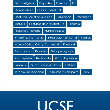
Dante Alghieri
Deportes
Derecho
DI
Diplomatura
Diseño Industrial
Doctrina Social de la Iglesia
Educación
Enfermeria
Escuela
Facultad de Arquitectura
Filosofía
Filosofía y Teología
Humanidades
Imágenes Mamarias
Integración Sensorial
Medios
Nuevo Código Civil y Comercial
Pastoral
Patrimonio
Posadas
Psicopedagogía
Reconquista
Rectorado
Retiro Espiritual
Santa Fe
Santa Teresa de Jesús
Talleres
Terapia Ocupacional
Trubutos Municipales
UCSF