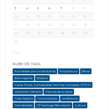
3
4
5
6
7
8
9
10
11
12
13
14
15
16
17
18
19
20
21
22
23
24
25
26
27
28
29
30
31
« Jul
NUBE DE TAGS:
Actividades pre-universitarias
Arquitectura
Becas
Bioimágenes
Bioética
Carlos Torres; Contabilidad; Normas Contables; RTNº41
Certamen Literario
Ciencias de la Salud
Clase Abierta
Comunicación
conferencia
Contabilidad
CP Santiago Bernasconi
Cultura