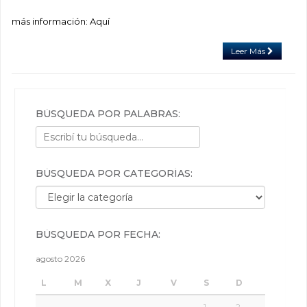
más información: Aquí
Leer Más
BÚSQUEDA POR PALABRAS:
BÚSQUEDA POR CATEGORÍAS:
Búsqueda por categorías:
BÚSQUEDA POR FECHA:
agosto 2026
L
M
X
J
V
S
D
1
2