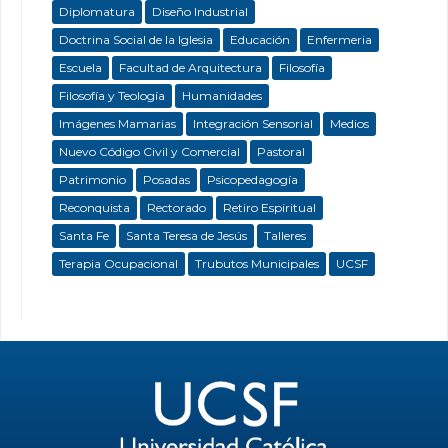
Diplomatura
Diseño Industrial
Doctrina Social de la Iglesia
Educación
Enfermeria
Escuela
Facultad de Arquitectura
Filosofía
Filosofía y Teología
Humanidades
Imágenes Mamarias
Integración Sensorial
Medios
Nuevo Código Civil y Comercial
Pastoral
Patrimonio
Posadas
Psicopedagogía
Reconquista
Rectorado
Retiro Espiritual
Santa Fe
Santa Teresa de Jesús
Talleres
Terapia Ocupacional
Trubutos Municipales
UCSF