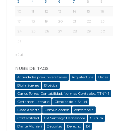
3
4
5
6
7
8
9
10
11
12
13
14
15
16
17
18
19
20
21
22
23
24
25
26
27
28
29
30
31
« Jul
NUBE DE TAGS:
Actividades pre-universitarias
Arquitectura
Becas
Bioimágenes
Bioética
Carlos Torres; Contabilidad; Normas Contables; RTNº41
Certamen Literario
Ciencias de la Salud
Clase Abierta
Comunicación
conferencia
Contabilidad
CP Santiago Bernasconi
Cultura
Dante Alghieri
Deportes
Derecho
DI