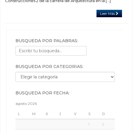
Construcciones 2 de la carrera de Arquitectura en la […]
Leer Más
BÚSQUEDA POR PALABRAS:
BÚSQUEDA POR CATEGORÍAS:
Búsqueda por categorías:
BÚSQUEDA POR FECHA:
agosto 2026
L
M
X
J
V
S
D
1
2