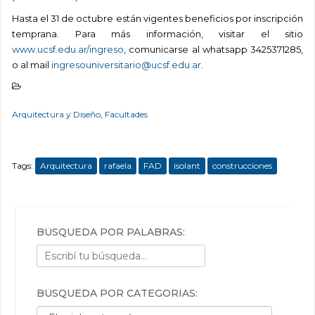
Hasta el 31 de octubre están vigentes beneficios por inscripción
temprana. Para más información, visitar el sitio
www.ucsf.edu.ar/ingreso
, comunicarse al whatsapp 3425371285,
o al mail
ingresouniversitario@ucsf.edu.ar
.
Arquitectura y Diseño
,
Facultades
Tags:
Arquitectura
rafaela
FAD
isolant
construcciones
BÚSQUEDA POR PALABRAS:
BÚSQUEDA POR CATEGORÍAS:
Búsqueda por categorías: