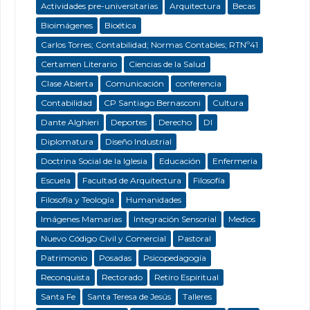
Actividades pre-universitarias
Arquitectura
Becas
Bioimágenes
Bioética
Carlos Torres; Contabilidad; Normas Contables; RTNº41
Certamen Literario
Ciencias de la Salud
Clase Abierta
Comunicación
conferencia
Contabilidad
CP Santiago Bernasconi
Cultura
Dante Alghieri
Deportes
Derecho
DI
Diplomatura
Diseño Industrial
Doctrina Social de la Iglesia
Educación
Enfermeria
Escuela
Facultad de Arquitectura
Filosofía
Filosofía y Teología
Humanidades
Imágenes Mamarias
Integración Sensorial
Medios
Nuevo Código Civil y Comercial
Pastoral
Patrimonio
Posadas
Psicopedagogía
Reconquista
Rectorado
Retiro Espiritual
Santa Fe
Santa Teresa de Jesús
Talleres