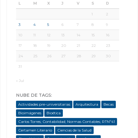
L
M
X
J
V
S
D
1
2
3
4
5
6
7
8
9
10
11
12
13
14
15
16
17
18
19
20
21
22
23
24
25
26
27
28
29
30
31
« Jul
NUBE DE TAGS:
Actividades pre-universitarias
Arquitectura
Becas
Bioimágenes
Bioética
Carlos Torres; Contabilidad; Normas Contables; RTNº41
Certamen Literario
Ciencias de la Salud