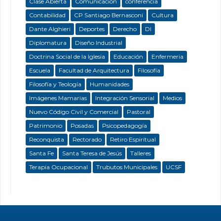
Clase Abierta
Comunicación
conferencia
Contabilidad
CP Santiago Bernasconi
Cultura
Dante Alghieri
Deportes
Derecho
DI
Diplomatura
Diseño Industrial
Doctrina Social de la Iglesia
Educación
Enfermeria
Escuela
Facultad de Arquitectura
Filosofía
Filosofía y Teología
Humanidades
Imágenes Mamarias
Integración Sensorial
Medios
Nuevo Código Civil y Comercial
Pastoral
Patrimonio
Posadas
Psicopedagogía
Reconquista
Rectorado
Retiro Espiritual
Santa Fe
Santa Teresa de Jesús
Talleres
Terapia Ocupacional
Trubutos Municipales
UCSF