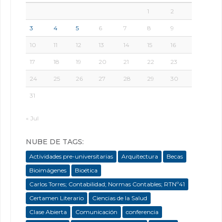
1
2
3
4
5
6
7
8
9
10
11
12
13
14
15
16
17
18
19
20
21
22
23
24
25
26
27
28
29
30
31
« Jul
NUBE DE TAGS:
Actividades pre-universitarias
Arquitectura
Becas
Bioimágenes
Bioética
Carlos Torres; Contabilidad; Normas Contables; RTNº41
Certamen Literario
Ciencias de la Salud
Clase Abierta
Comunicación
conferencia