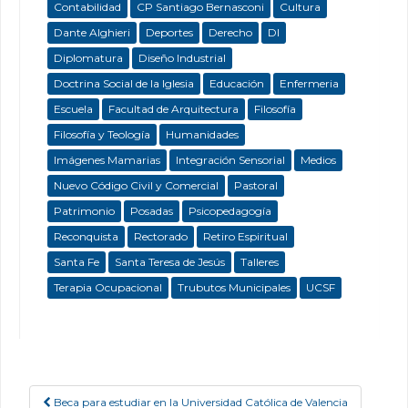
Contabilidad
CP Santiago Bernasconi
Cultura
Dante Alghieri
Deportes
Derecho
DI
Diplomatura
Diseño Industrial
Doctrina Social de la Iglesia
Educación
Enfermeria
Escuela
Facultad de Arquitectura
Filosofía
Filosofía y Teología
Humanidades
Imágenes Mamarias
Integración Sensorial
Medios
Nuevo Código Civil y Comercial
Pastoral
Patrimonio
Posadas
Psicopedagogía
Reconquista
Rectorado
Retiro Espiritual
Santa Fe
Santa Teresa de Jesús
Talleres
Terapia Ocupacional
Trubutos Municipales
UCSF
Beca para estudiar en la Universidad Católica de Valencia