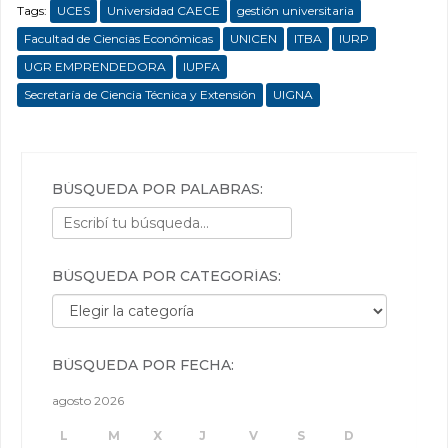
Tags:
UCES
Universidad CAECE
gestión universitaria
Facultad de Ciencias Económicas
UNICEN
ITBA
IURP
UGR EMPRENDEDORA
IUPFA
Secretaría de Ciencia Técnica y Extensión
UIGNA
BÚSQUEDA POR PALABRAS:
BÚSQUEDA POR CATEGORÍAS:
Búsqueda por categorías:
BÚSQUEDA POR FECHA:
agosto 2026
L
M
X
J
V
S
D