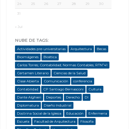
24
25
26
27
28
29
30
31
« Jul
NUBE DE TAGS:
Actividades pre-universitarias
Arquitectura
Becas
Bioimágenes
Bioética
Carlos Torres; Contabilidad; Normas Contables; RTNº41
Certamen Literario
Ciencias de la Salud
Clase Abierta
Comunicación
conferencia
Contabilidad
CP Santiago Bernasconi
Cultura
Dante Alghieri
Deportes
Derecho
DI
Diplomatura
Diseño Industrial
Doctrina Social de la Iglesia
Educación
Enfermeria
Escuela
Facultad de Arquitectura
Filosofía