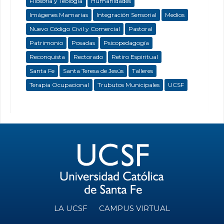
Filosofía y Teología
Humanidades
Imágenes Mamarias
Integración Sensorial
Medios
Nuevo Código Civil y Comercial
Pastoral
Patrimonio
Posadas
Psicopedagogía
Reconquista
Rectorado
Retiro Espiritual
Santa Fe
Santa Teresa de Jesús
Talleres
Terapia Ocupacional
Trubutos Municipales
UCSF
LA UCSF
CAMPUS VIRTUAL