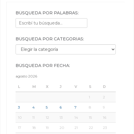
BÚSQUEDA POR PALABRAS:
BÚSQUEDA POR CATEGORÍAS:
Búsqueda por categorías:
BÚSQUEDA POR FECHA:
agosto 2026
L
M
X
J
V
S
D
1
2
3
4
5
6
7
8
9
10
11
12
13
14
15
16
17
18
19
20
21
22
23