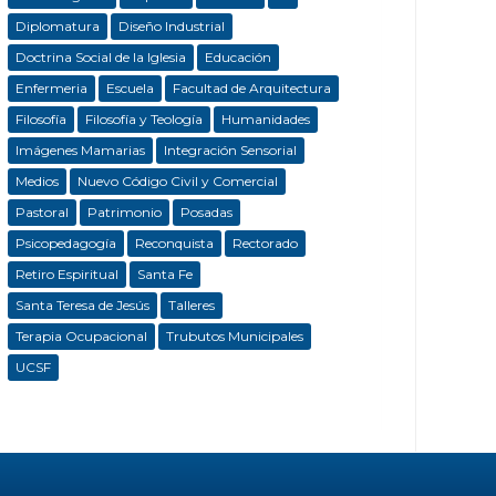
Diplomatura
Diseño Industrial
Doctrina Social de la Iglesia
Educación
Enfermeria
Escuela
Facultad de Arquitectura
Filosofía
Filosofía y Teología
Humanidades
Imágenes Mamarias
Integración Sensorial
Medios
Nuevo Código Civil y Comercial
Pastoral
Patrimonio
Posadas
Psicopedagogía
Reconquista
Rectorado
Retiro Espiritual
Santa Fe
Santa Teresa de Jesús
Talleres
Terapia Ocupacional
Trubutos Municipales
UCSF