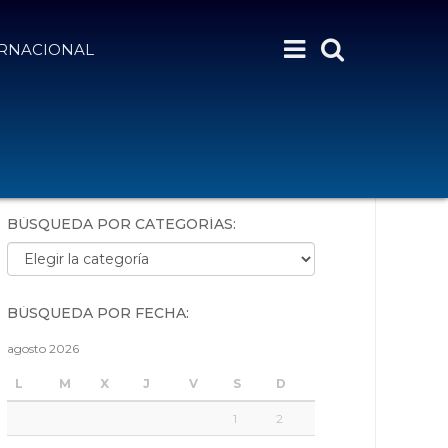
ERNACIONAL
BÚSQUEDA POR PALABRAS:
BÚSQUEDA POR CATEGORÍAS:
Búsqueda por categorías:
BÚSQUEDA POR FECHA:
agosto 2026
L
M
X
J
V
S
D
1
2