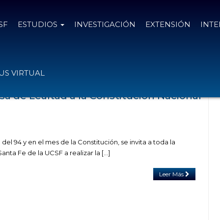
SF
ESTUDIOS
INVESTIGACIÓN
EXTENSIÓN
INT
das con el tag lealtad
S VIRTUAL
a de Lealtad a la Constitución Nacional
el 94 y en el mes de la Constitución, se invita a toda la
nta Fe de la UCSF a realizar la […]
Leer Más