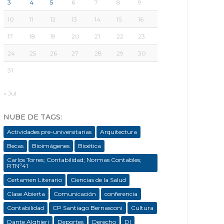
3
4
5
6
7
8
9
10
11
12
13
14
15
16
17
18
19
20
21
22
23
24
25
26
27
28
29
30
31
« Jul
NUBE DE TAGS:
Actividades pre-universitarias
Arquitectura
Becas
Bioimágenes
Bioética
Carlos Torres; Contabilidad; Normas Contables;
RTNº41
Certamen Literario
Ciencias de la Salud
Clase Abierta
Comunicación
conferencia
Contabilidad
CP Santiago Bernasconi
Cultura
Dante Alghieri
Deportes
Derecho
DI