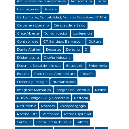
Actividades pre-universitarias
Arquitectura
Becas
Bioimágenes
Bioética
Carlos Torres; Contabilidad; Normas Contables; RTNº41
Certamen Literario
Ciencias de la Salud
Clase Abierta
Comunicación
conferencia
Contabilidad
CP Santiago Bernasconi
Cultura
Dante Alghieri
Deportes
Derecho
DI
Diplomatura
Diseño Industrial
Doctrina Social de la Iglesia
Educación
Enfermeria
Escuela
Facultad de Arquitectura
Filosofía
Filosofía y Teología
Humanidades
Imágenes Mamarias
Integración Sensorial
Medios
Nuevo Código Civil y Comercial
Pastoral
Patrimonio
Posadas
Psicopedagogía
Reconquista
Rectorado
Retiro Espiritual
Santa Fe
Santa Teresa de Jesús
Talleres