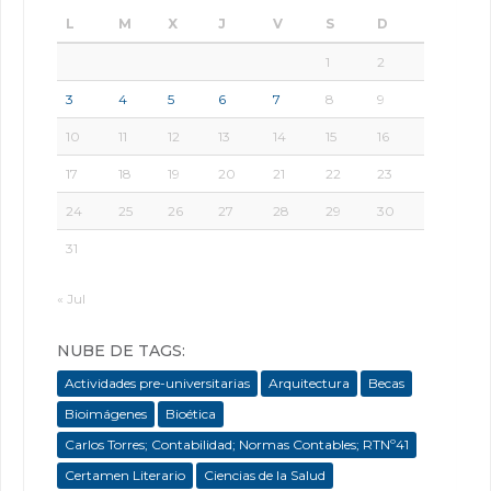
L
M
X
J
V
S
D
1
2
3
4
5
6
7
8
9
10
11
12
13
14
15
16
17
18
19
20
21
22
23
24
25
26
27
28
29
30
31
« Jul
NUBE DE TAGS:
Actividades pre-universitarias
Arquitectura
Becas
Bioimágenes
Bioética
Carlos Torres; Contabilidad; Normas Contables; RTNº41
Certamen Literario
Ciencias de la Salud