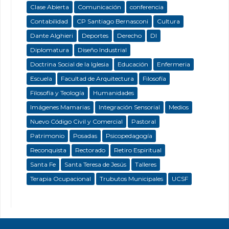
Clase Abierta
Comunicación
conferencia
Contabilidad
CP Santiago Bernasconi
Cultura
Dante Alghieri
Deportes
Derecho
DI
Diplomatura
Diseño Industrial
Doctrina Social de la Iglesia
Educación
Enfermeria
Escuela
Facultad de Arquitectura
Filosofía
Filosofía y Teología
Humanidades
Imágenes Mamarias
Integración Sensorial
Medios
Nuevo Código Civil y Comercial
Pastoral
Patrimonio
Posadas
Psicopedagogía
Reconquista
Rectorado
Retiro Espiritual
Santa Fe
Santa Teresa de Jesús
Talleres
Terapia Ocupacional
Trubutos Municipales
UCSF