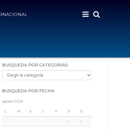
ERNACIONAL
BÚSQUEDA POR PALABRAS:
BÚSQUEDA POR CATEGORÍAS:
Búsqueda por categorías:
BÚSQUEDA POR FECHA:
agosto 2026
L
M
X
J
V
S
D
1
2