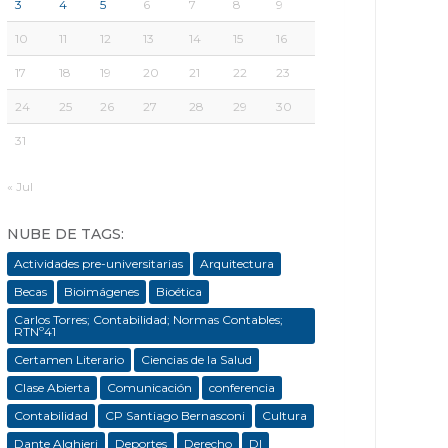
3
4
5
6
7
8
9
10
11
12
13
14
15
16
17
18
19
20
21
22
23
24
25
26
27
28
29
30
31
« Jul
NUBE DE TAGS:
Actividades pre-universitarias
Arquitectura
Becas
Bioimágenes
Bioética
Carlos Torres; Contabilidad; Normas Contables;
RTNº41
Certamen Literario
Ciencias de la Salud
Clase Abierta
Comunicación
conferencia
Contabilidad
CP Santiago Bernasconi
Cultura
Dante Alghieri
Deportes
Derecho
DI