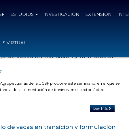
SF
ESTUDIOS
INVESTIGACIÓN
EXTENSIÓN
INT
 con el tag modelo cornell
S VIRTUAL
o de vacas en transición y formulación
7
 Agropecuarias de la UCSF propone este seminario, en el que se
tancia de la alimentación de bovinos en el sector lácteo
Leer Más
o de vacas en transición y formulación