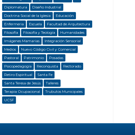
Diplomatura
Diseño Industrial
Doctrina Social de la Iglesia
Educación
Enfermeria
Escuela
Facultad de Arquitectura
Filosofía
Filosofía y Teología
Humanidades
Imágenes Mamarias
Integración Sensorial
Medios
Nuevo Código Civil y Comercial
Pastoral
Patrimonio
Posadas
Psicopedagogía
Reconquista
Rectorado
Retiro Espiritual
Santa Fe
Santa Teresa de Jesús
Talleres
Terapia Ocupacional
Trubutos Municipales
UCSF