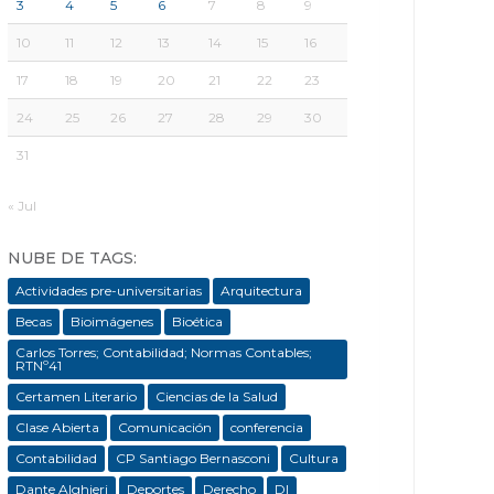
3
4
5
6
7
8
9
10
11
12
13
14
15
16
17
18
19
20
21
22
23
24
25
26
27
28
29
30
31
« Jul
NUBE DE TAGS:
Actividades pre-universitarias
Arquitectura
Becas
Bioimágenes
Bioética
Carlos Torres; Contabilidad; Normas Contables;
RTNº41
Certamen Literario
Ciencias de la Salud
Clase Abierta
Comunicación
conferencia
Contabilidad
CP Santiago Bernasconi
Cultura
Dante Alghieri
Deportes
Derecho
DI