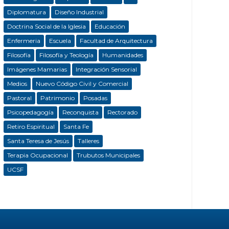
Diplomatura
Diseño Industrial
Doctrina Social de la Iglesia
Educación
Enfermeria
Escuela
Facultad de Arquitectura
Filosofía
Filosofía y Teología
Humanidades
Imágenes Mamarias
Integración Sensorial
Medios
Nuevo Código Civil y Comercial
Pastoral
Patrimonio
Posadas
Psicopedagogía
Reconquista
Rectorado
Retiro Espiritual
Santa Fe
Santa Teresa de Jesús
Talleres
Terapia Ocupacional
Trubutos Municipales
UCSF