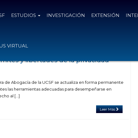
SF
ESTUDIOS
INVESTIGACIÓN
EXTENSIÓN
INT
con el tag Natalia Denegri
S VIRTUAL
mites y libertades de la privacidad
era de Abogacía de la UCSF se actualiza en forma permanente
antes las herramientas adecuadas para desempeñarse en
echo al […]
Leer Más