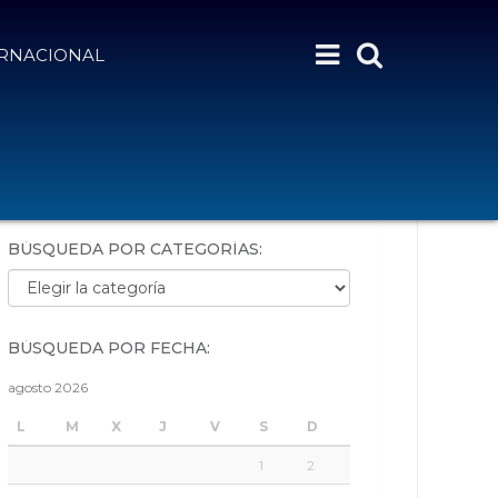
ERNACIONAL
BÚSQUEDA POR PALABRAS:
BÚSQUEDA POR CATEGORÍAS:
Búsqueda por categorías:
BÚSQUEDA POR FECHA:
agosto 2026
L
M
X
J
V
S
D
1
2