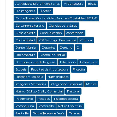
Actividades pre-universitarias
Arquitectura
Becas
Bioimágenes
Bioética
Carlos Torres; Contabilidad; Normas Contables; RTNº41
Certamen Literario
Ciencias de la Salud
Clase Abierta
Comunicación
conferencia
Contabilidad
CP Santiago Bernasconi
Cultura
Dante Alghieri
Deportes
Derecho
DI
Diplomatura
Diseño Industrial
Doctrina Social de la Iglesia
Educación
Enfermeria
Escuela
Facultad de Arquitectura
Filosofía
Filosofía y Teología
Humanidades
Imágenes Mamarias
Integración Sensorial
Medios
Nuevo Código Civil y Comercial
Pastoral
Patrimonio
Posadas
Psicopedagogía
Reconquista
Rectorado
Retiro Espiritual
Santa Fe
Santa Teresa de Jesús
Talleres