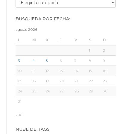
Búsqueda por categorías:
BÚSQUEDA POR FECHA:
agosto 2026
L
M
X
J
V
S
D
1
2
3
4
5
6
7
8
9
10
11
12
13
14
15
16
17
18
19
20
21
22
23
24
25
26
27
28
29
30
31
« Jul
NUBE DE TAGS: