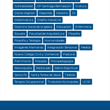
Contabilidad
CP Santiago Bernasconi
Cultura
Dante Alghieri
Deportes
Derecho
DI
Diplomatura
Diseño Industrial
Doctrina Social de la Iglesia
Educación
Enfermeria
Escuela
Facultad de Arquitectura
Filosofía
Filosofía y Teología
Humanidades
Imágenes Mamarias
Integración Sensorial
Medios
Nuevo Código Civil y Comercial
Pastoral
Patrimonio
Posadas
Psicopedagogía
Reconquista
Rectorado
Retiro Espiritual
Santa Fe
Santa Teresa de Jesús
Talleres
Terapia Ocupacional
Trubutos Municipales
UCSF