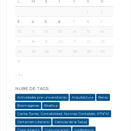
L
M
X
J
V
S
D
1
2
3
4
5
6
7
8
9
10
11
12
13
14
15
16
17
18
19
20
21
22
23
24
25
26
27
28
29
30
31
« Jul
NUBE DE TAGS:
Actividades pre-universitarias
Arquitectura
Becas
Bioimágenes
Bioética
Carlos Torres; Contabilidad; Normas Contables; RTNº41
Certamen Literario
Ciencias de la Salud
Clase Abierta
Comunicación
conferencia