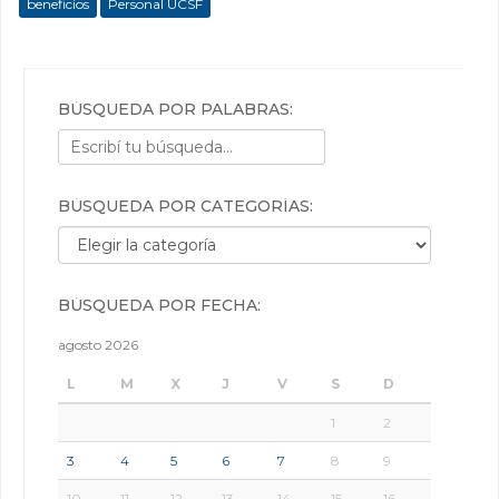
beneficios
Personal UCSF
BÚSQUEDA POR PALABRAS:
BÚSQUEDA POR CATEGORÍAS:
Búsqueda por categorías:
BÚSQUEDA POR FECHA:
agosto 2026
L
M
X
J
V
S
D
1
2
3
4
5
6
7
8
9
10
11
12
13
14
15
16