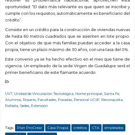
resolver su problemática habitacional, aprovechen esta
oportunidad:
“El dato más relevante es que quien se inscribe y
cumple con los requisitos, automáticamente es beneficiario del
crédito”.
Consiste en un crédito para la construcción de viviendas nuevas
de hasta 60 metros cuadrados que se asienten en lote propio.
Con el objetivo de que más familias puedan acceder a la casa
propia, tiene un plazo máximo de 30 años, con una tasa del 0%.
Este convenio ya se ha hecho efectivo en el mes que tiene de
vigencia. Un empleado de la sede Virgen de Guadalupe será el
primer beneficiario de este flamante acuerdo.
UVT, Unidad de Vinculación Tecnológica
,
Home principal
,
Santa Fe
,
Alumnos
,
Rosario
,
Facultades
,
Posadas
,
Personal UCSF
,
Reconquista
,
Rafaela
,
Sedes
,
Extensión
Tags:
Plan ProCrear
Casa Propia
créditos
CTA
empleados