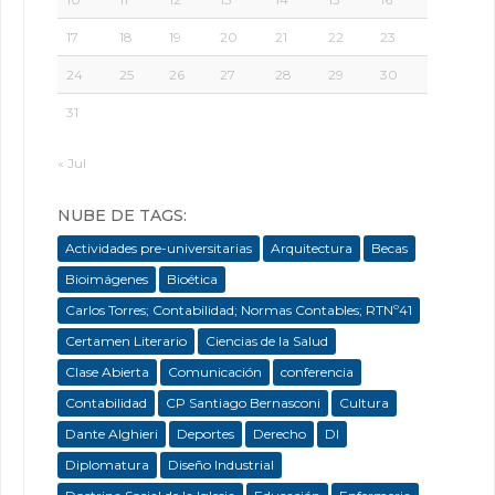
17
18
19
20
21
22
23
24
25
26
27
28
29
30
31
« Jul
NUBE DE TAGS:
Actividades pre-universitarias
Arquitectura
Becas
Bioimágenes
Bioética
Carlos Torres; Contabilidad; Normas Contables; RTNº41
Certamen Literario
Ciencias de la Salud
Clase Abierta
Comunicación
conferencia
Contabilidad
CP Santiago Bernasconi
Cultura
Dante Alghieri
Deportes
Derecho
DI
Diplomatura
Diseño Industrial