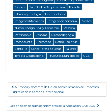
Doctrina Social de la Iglesia
Educación
Enfermeria
Escuela
Facultad de Arquitectura
Filosofía
Filosofía y Teología
Humanidades
Imágenes Mamarias
Integración Sensorial
Medios
Nuevo Código Civil y Comercial
Pastoral
Patrimonio
Posadas
Psicopedagogía
Reconquista
Rectorado
Retiro Espiritual
Santa Fe
Santa Teresa de Jesús
Talleres
Terapia Ocupacional
Trubutos Municipales
UCSF
Alumnos y docentes de Lic. en Administración de Empresas
Post navigation
Digitales en la Semana Internacional
Designación de nuevos miembros de la Asociación Civil UCSF