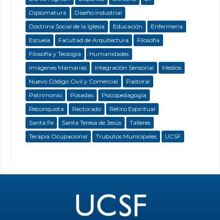
Diplomatura
Diseño Industrial
Doctrina Social de la Iglesia
Educación
Enfermeria
Escuela
Facultad de Arquitectura
Filosofía
Filosofía y Teología
Humanidades
Imágenes Mamarias
Integración Sensorial
Medios
Nuevo Código Civil y Comercial
Pastoral
Patrimonio
Posadas
Psicopedagogía
Reconquista
Rectorado
Retiro Espiritual
Santa Fe
Santa Teresa de Jesús
Talleres
Terapia Ocupacional
Trubutos Municipales
UCSF