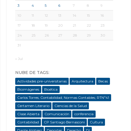
3
4
5
6
7
8
9
10
11
12
13
14
15
16
17
18
19
20
21
22
23
24
25
26
27
28
29
30
31
« Jul
NUBE DE TAGS:
Actividades pre-universitarias
Arquitectura
Becas
Bioimágenes
Bioética
Carlos Torres; Contabilidad; Normas Contables; RTNº41
Certamen Literario
Ciencias de la Salud
Clase Abierta
Comunicación
conferencia
Contabilidad
CP Santiago Bernasconi
Cultura
Dante Alghieri
Deportes
Derecho
DI