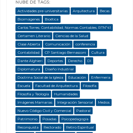
NUBE DE TAGS:
Actividades pre-universitarias
Arquitectura
Becas
Bioimágenes
Bioética
Carlos Torres; Contabilidad; Normas Contables; RTNº41
Certamen Literario
Ciencias de la Salud
Clase Abierta
Comunicación
conferencia
Contabilidad
CP Santiago Bernasconi
Cultura
Dante Alghieri
Deportes
Derecho
DI
Diplomatura
Diseño Industrial
Doctrina Social de la Iglesia
Educación
Enfermeria
Escuela
Facultad de Arquitectura
Filosofía
Filosofía y Teología
Humanidades
Imágenes Mamarias
Integración Sensorial
Medios
Nuevo Código Civil y Comercial
Pastoral
Patrimonio
Posadas
Psicopedagogía
Reconquista
Rectorado
Retiro Espiritual