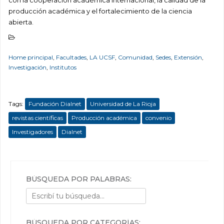
producción académica y el fortalecimiento de la ciencia
abierta.
Home principal
,
Facultades
,
LA UCSF
,
Comunidad
,
Sedes
,
Extensión
,
Investigación
,
Institutos
Tags:
Fundación Dialnet
Universidad de La Rioja
revistas científicas
Producción académica
convenio
Investigadores
Dialnet
BÚSQUEDA POR PALABRAS:
BÚSQUEDA POR CATEGORÍAS: