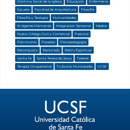
Doctrina Social de la Iglesia
Educación
Enfermeria
Escuela
Facultad de Arquitectura
Filosofía
Filosofía y Teología
Humanidades
Imágenes Mamarias
Integración Sensorial
Medios
Nuevo Código Civil y Comercial
Pastoral
Patrimonio
Posadas
Psicopedagogía
Reconquista
Rectorado
Retiro Espiritual
Santa Fe
Santa Teresa de Jesús
Talleres
Terapia Ocupacional
Trubutos Municipales
UCSF