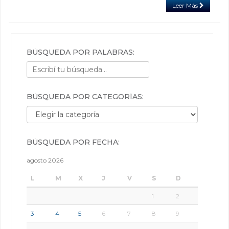
Leer Más
BÚSQUEDA POR PALABRAS:
BÚSQUEDA POR CATEGORÍAS:
Búsqueda por categorías:
BÚSQUEDA POR FECHA:
agosto 2026
L
M
X
J
V
S
D
1
2
3
4
5
6
7
8
9