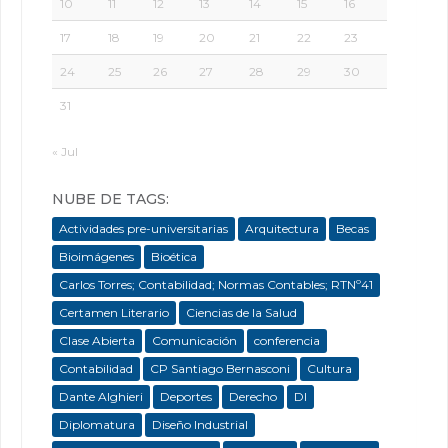
10
11
12
13
14
15
16
17
18
19
20
21
22
23
24
25
26
27
28
29
30
31
« Jul
NUBE DE TAGS:
Actividades pre-universitarias
Arquitectura
Becas
Bioimágenes
Bioética
Carlos Torres; Contabilidad; Normas Contables; RTNº41
Certamen Literario
Ciencias de la Salud
Clase Abierta
Comunicación
conferencia
Contabilidad
CP Santiago Bernasconi
Cultura
Dante Alghieri
Deportes
Derecho
DI
Diplomatura
Diseño Industrial