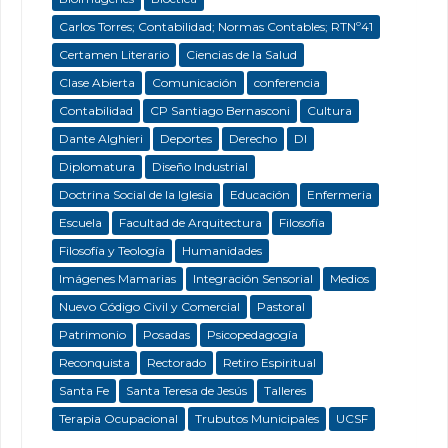
Carlos Torres; Contabilidad; Normas Contables; RTNº41
Certamen Literario
Ciencias de la Salud
Clase Abierta
Comunicación
conferencia
Contabilidad
CP Santiago Bernasconi
Cultura
Dante Alghieri
Deportes
Derecho
DI
Diplomatura
Diseño Industrial
Doctrina Social de la Iglesia
Educación
Enfermeria
Escuela
Facultad de Arquitectura
Filosofía
Filosofía y Teología
Humanidades
Imágenes Mamarias
Integración Sensorial
Medios
Nuevo Código Civil y Comercial
Pastoral
Patrimonio
Posadas
Psicopedagogía
Reconquista
Rectorado
Retiro Espiritual
Santa Fe
Santa Teresa de Jesús
Talleres
Terapia Ocupacional
Trubutos Municipales
UCSF