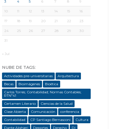
3
4
5
6
7
8
9
10
11
12
13
14
15
16
17
18
19
20
21
22
23
24
25
26
27
28
29
30
31
« Jul
NUBE DE TAGS:
Actividades pre-universitarias
Arquitectura
Becas
Bioimágenes
Bioética
Carlos Torres; Contabilidad; Normas Contables;
RTNº41
Certamen Literario
Ciencias de la Salud
Clase Abierta
Comunicación
conferencia
Contabilidad
CP Santiago Bernasconi
Cultura
Dante Alghieri
Deportes
Derecho
DI