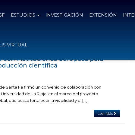
SF
ESTUDIOS
INVESTIGACIÓN
EXTENSIÓN
INT
el tag Universidad de La Rioja
S VIRTUAL
a con instituciones europeas para
roducción científica
 de Santa Fe firmó un convenio de colaboración con
a Universidad de La Rioja, en el marco del proyecto
al, que busca fortalecer la visibilidad y el […]
Leer Más