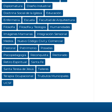
Diplomatura
Diseño Industrial
Doctrina Social de la Iglesia
Educación
Enfermeria
Escuela
Facultad de Arquitectura
Filosofía
Filosofía y Teología
Humanidades
Imágenes Mamarias
Integración Sensorial
Medios
Nuevo Código Civil y Comercial
Pastoral
Patrimonio
Posadas
Psicopedagogía
Reconquista
Rectorado
Retiro Espiritual
Santa Fe
Santa Teresa de Jesús
Talleres
Terapia Ocupacional
Trubutos Municipales
UCSF