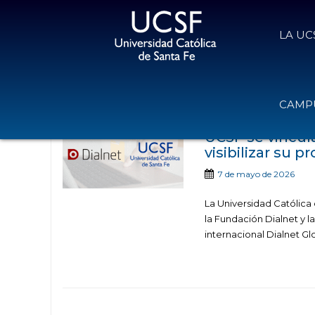
LA UC
Noticias publicadas con 
CAMPU
UCSF se vincul
visibilizar su p
7 de mayo de 2026
La Universidad Católica
la Fundación Dialnet y l
internacional Dialnet Glob