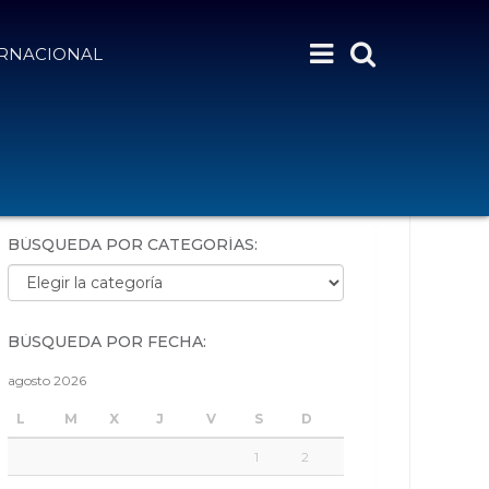
ERNACIONAL
BÚSQUEDA POR PALABRAS:
BÚSQUEDA POR CATEGORÍAS:
Búsqueda por categorías:
BÚSQUEDA POR FECHA:
agosto 2026
L
M
X
J
V
S
D
1
2