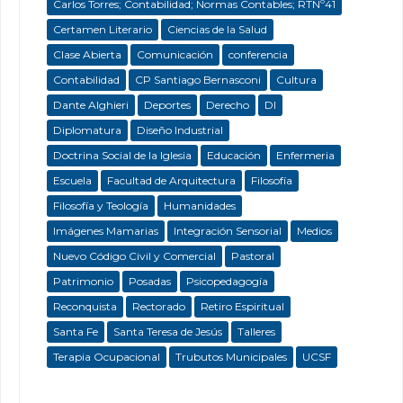
Carlos Torres; Contabilidad; Normas Contables; RTNº41
Certamen Literario
Ciencias de la Salud
Clase Abierta
Comunicación
conferencia
Contabilidad
CP Santiago Bernasconi
Cultura
Dante Alghieri
Deportes
Derecho
DI
Diplomatura
Diseño Industrial
Doctrina Social de la Iglesia
Educación
Enfermeria
Escuela
Facultad de Arquitectura
Filosofía
Filosofía y Teología
Humanidades
Imágenes Mamarias
Integración Sensorial
Medios
Nuevo Código Civil y Comercial
Pastoral
Patrimonio
Posadas
Psicopedagogía
Reconquista
Rectorado
Retiro Espiritual
Santa Fe
Santa Teresa de Jesús
Talleres
Terapia Ocupacional
Trubutos Municipales
UCSF