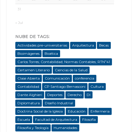
31
« Jul
NUBE DE TAGS:
Actividades pre-universitarias
Arquitectura
Becas
Bioimágenes
Bioética
Carlos Torres; Contabilidad; Normas Contables; RTNº41
Certamen Literario
Ciencias de la Salud
Clase Abierta
Comunicación
conferencia
Contabilidad
CP Santiago Bernasconi
Cultura
Dante Alghieri
Deportes
Derecho
DI
Diplomatura
Diseño Industrial
Doctrina Social de la Iglesia
Educación
Enfermeria
Escuela
Facultad de Arquitectura
Filosofía
Filosofía y Teología
Humanidades