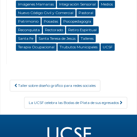
Imágenes Mamarias
Integración Sensorial
Medios
Nuevo Código Civil y Comercial
Pastoral
Patrimonio
Posadas
Psicopedagogía
Reconquista
Rectorado
Retiro Espiritual
Santa Fe
Santa Teresa de Jesús
Talleres
Terapia Ocupacional
Trubutos Municipales
UCSF
Taller sobre diseño gráfico para redes sociales
Post navigation
La UCSF celebra las Bodas de Plata de sus egresados