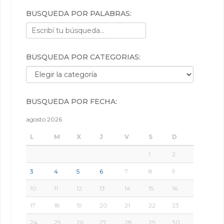
BÚSQUEDA POR PALABRAS:
BÚSQUEDA POR CATEGORÍAS:
Búsqueda por categorías:
BÚSQUEDA POR FECHA:
agosto 2026
L
M
X
J
V
S
D
1
2
3
4
5
6
7
8
9
10
11
12
13
14
15
16
17
18
19
20
21
22
23
24
25
26
27
28
29
30