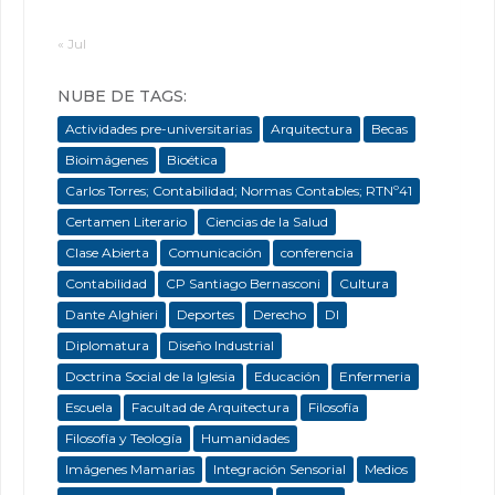
« Jul
NUBE DE TAGS:
Actividades pre-universitarias
Arquitectura
Becas
Bioimágenes
Bioética
Carlos Torres; Contabilidad; Normas Contables; RTNº41
Certamen Literario
Ciencias de la Salud
Clase Abierta
Comunicación
conferencia
Contabilidad
CP Santiago Bernasconi
Cultura
Dante Alghieri
Deportes
Derecho
DI
Diplomatura
Diseño Industrial
Doctrina Social de la Iglesia
Educación
Enfermeria
Escuela
Facultad de Arquitectura
Filosofía
Filosofía y Teología
Humanidades
Imágenes Mamarias
Integración Sensorial
Medios