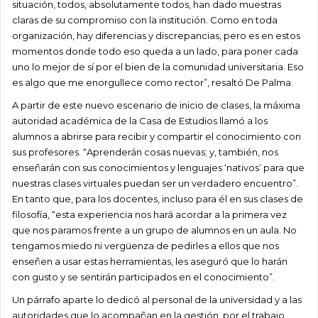
situación, todos, absolutamente todos, han dado muestras
claras de su compromiso con la institución. Como en toda
organización, hay diferencias y discrepancias, pero es en estos
momentos donde todo eso queda a un lado, para poner cada
uno lo mejor de sí por el bien de la comunidad universitaria. Eso
es algo que me enorgullece como rector”, resaltó De Palma.
A partir de este nuevo escenario de inicio de clases, la máxima
autoridad académica de la Casa de Estudios llamó a los
alumnos a abrirse para recibir y compartir el conocimiento con
sus profesores. “Aprenderán cosas nuevas; y, también, nos
enseñarán con sus conocimientos y lenguajes ‘nativos’ para que
nuestras clases virtuales puedan ser un verdadero encuentro”.
En tanto que, para los docentes, incluso para él en sus clases de
filosofía, “esta experiencia nos hará acordar a la primera vez
que nos paramos frente a un grupo de alumnos en un aula. No
tengamos miedo ni vergüenza de pedirles a ellos que nos
enseñen a usar estas herramientas, les aseguró que lo harán
con gusto y se sentirán participados en el conocimiento”.
Un párrafo aparte lo dedicó al personal de la universidad y a las
autoridades que lo acompañan en la gestión, por el trabajo