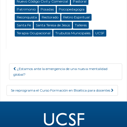
Nuevo Código Civil y Comercial
Pastoral
Patrimonio
Posadas
Psicopedagogía
Reconquista
Rectorado
Retiro Espiritual
Santa Fe
Santa Teresa de Jesús
Talleres
Terapia Ocupacional
Trubutos Municipales
UCSF
¿Estamos ante la emergencia de una nueva mentalidad
Post navigation
global?
Se reprograma el Curso Formación en Bioética para docentes