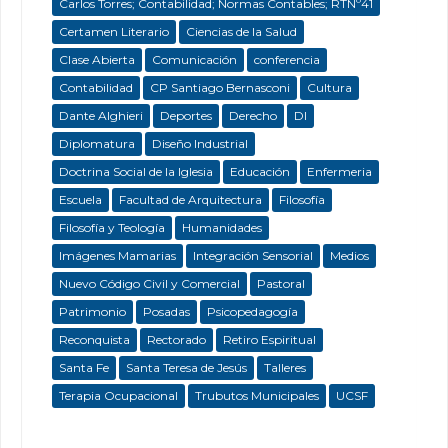
Carlos Torres; Contabilidad; Normas Contables; RTNº41
Certamen Literario
Ciencias de la Salud
Clase Abierta
Comunicación
conferencia
Contabilidad
CP Santiago Bernasconi
Cultura
Dante Alghieri
Deportes
Derecho
DI
Diplomatura
Diseño Industrial
Doctrina Social de la Iglesia
Educación
Enfermeria
Escuela
Facultad de Arquitectura
Filosofía
Filosofía y Teología
Humanidades
Imágenes Mamarias
Integración Sensorial
Medios
Nuevo Código Civil y Comercial
Pastoral
Patrimonio
Posadas
Psicopedagogía
Reconquista
Rectorado
Retiro Espiritual
Santa Fe
Santa Teresa de Jesús
Talleres
Terapia Ocupacional
Trubutos Municipales
UCSF