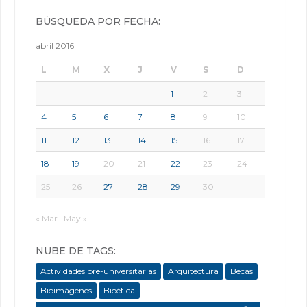
BÚSQUEDA POR FECHA:
abril 2016
L
M
X
J
V
S
D
1
2
3
4
5
6
7
8
9
10
11
12
13
14
15
16
17
18
19
20
21
22
23
24
25
26
27
28
29
30
« Mar
May »
NUBE DE TAGS:
Actividades pre-universitarias
Arquitectura
Becas
Bioimágenes
Bioética