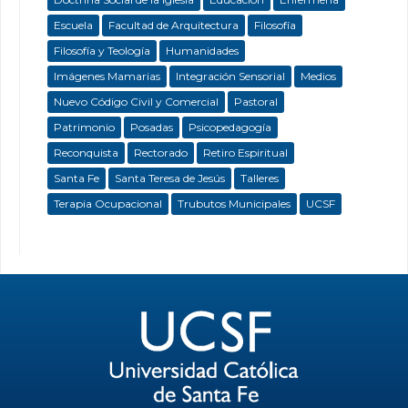
Escuela
Facultad de Arquitectura
Filosofía
Filosofía y Teología
Humanidades
Imágenes Mamarias
Integración Sensorial
Medios
Nuevo Código Civil y Comercial
Pastoral
Patrimonio
Posadas
Psicopedagogía
Reconquista
Rectorado
Retiro Espiritual
Santa Fe
Santa Teresa de Jesús
Talleres
Terapia Ocupacional
Trubutos Municipales
UCSF