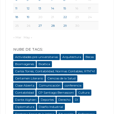
11
12
13
14
15
16
17
18
19
20
21
22
23
24
25
26
27
28
29
30
« Mar
May »
NUBE DE TAGS:
Actividades pre-universitarias
Arquitectura
Becas
Bioimágenes
Bioética
Carlos Torres; Contabilidad; Normas Contables; RTNº41
Certamen Literario
Ciencias de la Salud
Clase Abierta
Comunicación
conferencia
Contabilidad
CP Santiago Bernasconi
Cultura
Dante Alghieri
Deportes
Derecho
DI
Diplomatura
Diseño Industrial
Doctrina Social de la Iglesia
Educación
Enfermeria