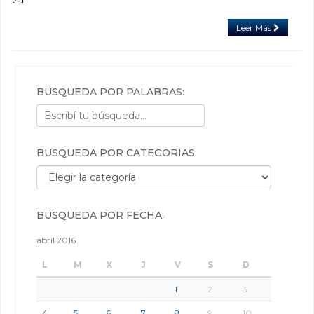
Leer Más
BÚSQUEDA POR PALABRAS:
BÚSQUEDA POR CATEGORÍAS:
Búsqueda por categorías:
BÚSQUEDA POR FECHA:
abril 2016
L
M
X
J
V
S
D
1
2
3
4
5
6
7
8
9
10