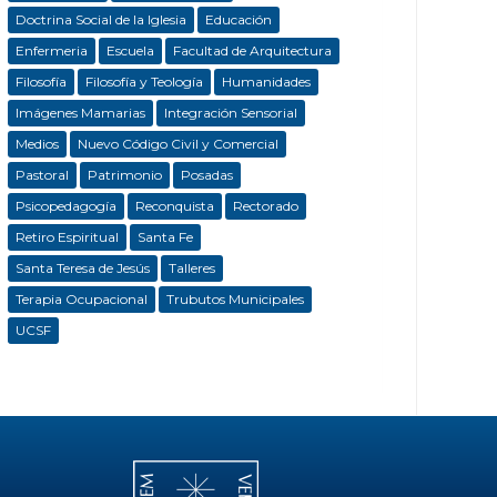
Doctrina Social de la Iglesia
Educación
Enfermeria
Escuela
Facultad de Arquitectura
Filosofía
Filosofía y Teología
Humanidades
Imágenes Mamarias
Integración Sensorial
Medios
Nuevo Código Civil y Comercial
Pastoral
Patrimonio
Posadas
Psicopedagogía
Reconquista
Rectorado
Retiro Espiritual
Santa Fe
Santa Teresa de Jesús
Talleres
Terapia Ocupacional
Trubutos Municipales
UCSF