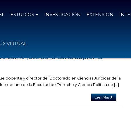
SF
ESTUDIOS
INVESTIGACIÓN
EXTENSIÓN
INT
as el
30 de junio de 2016
S VIRTUAL
juró como juez de la Corte Suprema
ue docente y director del Doctorado en Ciencias Jurídicas de la
 fue decano de la Facultad de Derecho y Ciencia Política de […]
Leer Más