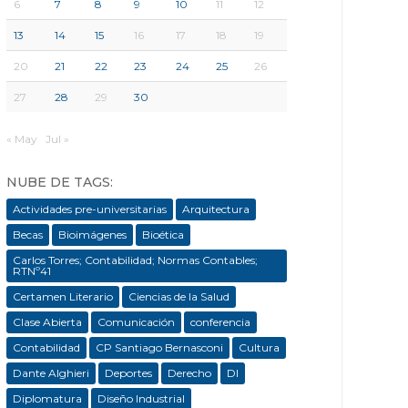
6
7
8
9
10
11
12
13
14
15
16
17
18
19
20
21
22
23
24
25
26
27
28
29
30
« May
Jul »
NUBE DE TAGS:
Actividades pre-universitarias
Arquitectura
Becas
Bioimágenes
Bioética
Carlos Torres; Contabilidad; Normas Contables;
RTNº41
Certamen Literario
Ciencias de la Salud
Clase Abierta
Comunicación
conferencia
Contabilidad
CP Santiago Bernasconi
Cultura
Dante Alghieri
Deportes
Derecho
DI
Diplomatura
Diseño Industrial