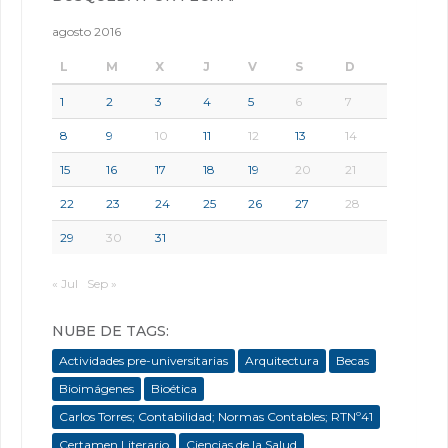
agosto 2016
L
M
X
J
V
S
D
1
2
3
4
5
6
7
8
9
10
11
12
13
14
15
16
17
18
19
20
21
22
23
24
25
26
27
28
29
30
31
« Jul
Sep »
NUBE DE TAGS:
Actividades pre-universitarias
Arquitectura
Becas
Bioimágenes
Bioética
Carlos Torres; Contabilidad; Normas Contables; RTNº41
Certamen Literario
Ciencias de la Salud