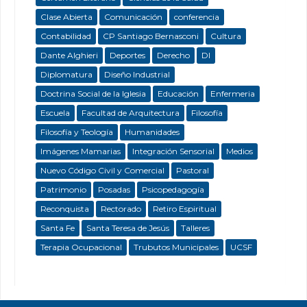
Clase Abierta
Comunicación
conferencia
Contabilidad
CP Santiago Bernasconi
Cultura
Dante Alghieri
Deportes
Derecho
DI
Diplomatura
Diseño Industrial
Doctrina Social de la Iglesia
Educación
Enfermeria
Escuela
Facultad de Arquitectura
Filosofía
Filosofía y Teología
Humanidades
Imágenes Mamarias
Integración Sensorial
Medios
Nuevo Código Civil y Comercial
Pastoral
Patrimonio
Posadas
Psicopedagogía
Reconquista
Rectorado
Retiro Espiritual
Santa Fe
Santa Teresa de Jesús
Talleres
Terapia Ocupacional
Trubutos Municipales
UCSF