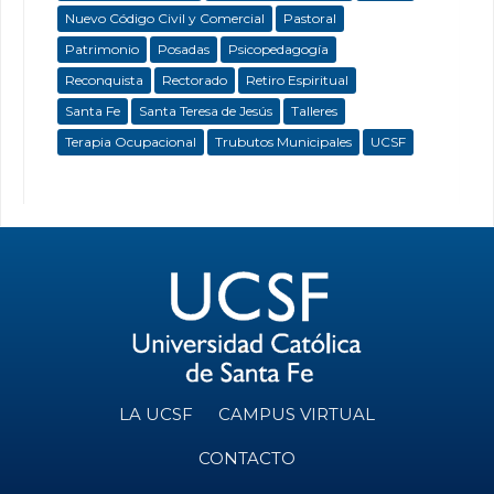
Nuevo Código Civil y Comercial
Pastoral
Patrimonio
Posadas
Psicopedagogía
Reconquista
Rectorado
Retiro Espiritual
Santa Fe
Santa Teresa de Jesús
Talleres
Terapia Ocupacional
Trubutos Municipales
UCSF
LA UCSF
CAMPUS VIRTUAL
CONTACTO