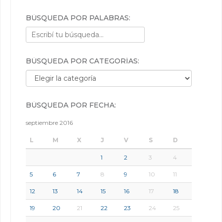
BÚSQUEDA POR PALABRAS:
BÚSQUEDA POR CATEGORÍAS:
Búsqueda por categorías:
BÚSQUEDA POR FECHA:
septiembre 2016
L
M
X
J
V
S
D
1
2
3
4
5
6
7
8
9
10
11
12
13
14
15
16
17
18
19
20
21
22
23
24
25