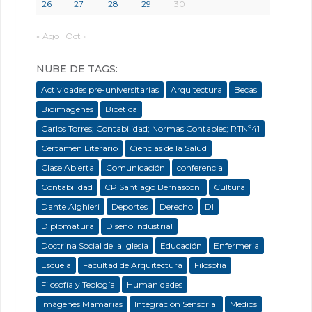
26
27
28
29
30
« Ago
Oct »
NUBE DE TAGS:
Actividades pre-universitarias
Arquitectura
Becas
Bioimágenes
Bioética
Carlos Torres; Contabilidad; Normas Contables; RTNº41
Certamen Literario
Ciencias de la Salud
Clase Abierta
Comunicación
conferencia
Contabilidad
CP Santiago Bernasconi
Cultura
Dante Alghieri
Deportes
Derecho
DI
Diplomatura
Diseño Industrial
Doctrina Social de la Iglesia
Educación
Enfermeria
Escuela
Facultad de Arquitectura
Filosofía
Filosofía y Teología
Humanidades
Imágenes Mamarias
Integración Sensorial
Medios