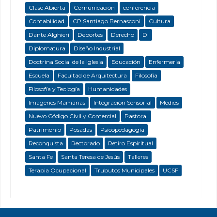
Clase Abierta
Comunicación
conferencia
Contabilidad
CP Santiago Bernasconi
Cultura
Dante Alghieri
Deportes
Derecho
DI
Diplomatura
Diseño Industrial
Doctrina Social de la Iglesia
Educación
Enfermeria
Escuela
Facultad de Arquitectura
Filosofía
Filosofía y Teología
Humanidades
Imágenes Mamarias
Integración Sensorial
Medios
Nuevo Código Civil y Comercial
Pastoral
Patrimonio
Posadas
Psicopedagogía
Reconquista
Rectorado
Retiro Espiritual
Santa Fe
Santa Teresa de Jesús
Talleres
Terapia Ocupacional
Trubutos Municipales
UCSF