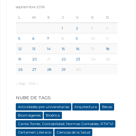
septiembre 2016
L
M
X
J
V
S
D
1
2
3
4
5
6
7
8
9
10
11
12
13
14
15
16
17
18
19
20
21
22
23
24
25
26
27
28
29
30
« Ago
Oct »
NUBE DE TAGS:
Actividades pre-universitarias
Arquitectura
Becas
Bioimágenes
Bioética
Carlos Torres; Contabilidad; Normas Contables; RTNº41
Certamen Literario
Ciencias de la Salud