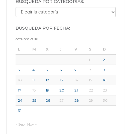
BÚSQUEDA POR CATEGORÍAS:
Búsqueda por categorías:
BÚSQUEDA POR FECHA:
octubre 2016
L
M
X
J
V
S
D
1
2
3
4
5
6
7
8
9
10
11
12
13
14
15
16
17
18
19
20
21
22
23
24
25
26
27
28
29
30
31
« Sep
Nov »