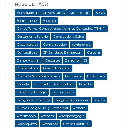
NUBE DE TAGS:
Actividades pre-universitarias
Arquitectura
Becas
Bioimágenes
Bioética
Carlos Torres; Contabilidad; Normas Contables; RTNº41
Certamen Literario
Ciencias de la Salud
Clase Abierta
Comunicación
conferencia
Contabilidad
CP Santiago Bernasconi
Cultura
Dante Alghieri
Deportes
Derecho
DI
Diplomatura
Diseño Industrial
Doctrina Social de la Iglesia
Educación
Enfermeria
Escuela
Facultad de Arquitectura
Filosofía
Filosofía y Teología
Humanidades
Imágenes Mamarias
Integración Sensorial
Medios
Nuevo Código Civil y Comercial
Pastoral
Patrimonio
Posadas
Psicopedagogía
Reconquista
Rectorado
Retiro Espiritual