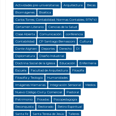
Actividades pre-universitarias
Arquitectura
Becas
Bioimágenes
Bioética
Carlos Torres; Contabilidad; Normas Contables; RTNº41
Certamen Literario
Ciencias de la Salud
Clase Abierta
Comunicación
conferencia
Contabilidad
CP Santiago Bernasconi
Cultura
Dante Alghieri
Deportes
Derecho
DI
Diplomatura
Diseño Industrial
Doctrina Social de la Iglesia
Educación
Enfermeria
Escuela
Facultad de Arquitectura
Filosofía
Filosofía y Teología
Humanidades
Imágenes Mamarias
Integración Sensorial
Medios
Nuevo Código Civil y Comercial
Pastoral
Patrimonio
Posadas
Psicopedagogía
Reconquista
Rectorado
Retiro Espiritual
Santa Fe
Santa Teresa de Jesús
Talleres