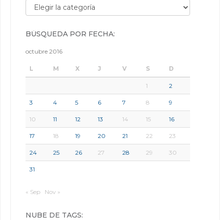
Búsqueda por categorías:
BÚSQUEDA POR FECHA:
octubre 2016
L
M
X
J
V
S
D
1
2
3
4
5
6
7
8
9
10
11
12
13
14
15
16
17
18
19
20
21
22
23
24
25
26
27
28
29
30
31
« Sep
Nov »
NUBE DE TAGS: