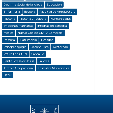
Doctrina Social de la Iglesia
Educación
Enfermeria
Escuela
Facultad de Arquitectura
Filosofía
Filosofía y Teología
Humanidades
Imágenes Mamarias
Integración Sensorial
Medios
Nuevo Código Civil y Comercial
Pastoral
Patrimonio
Posadas
Psicopedagogía
Reconquista
Rectorado
Retiro Espiritual
Santa Fe
Santa Teresa de Jesús
Talleres
Terapia Ocupacional
Trubutos Municipales
UCSF