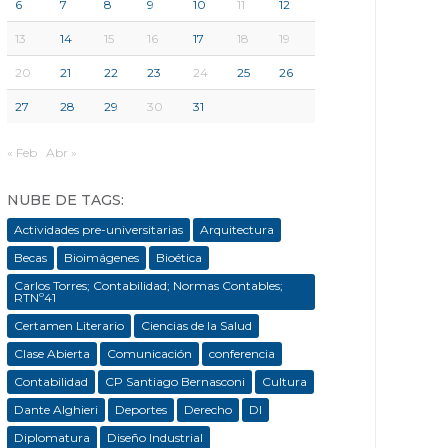
6
7
8
9
10
11
12
13
14
15
16
17
18
19
20
21
22
23
24
25
26
27
28
29
30
31
« Feb
Abr »
NUBE DE TAGS:
Actividades pre-universitarias
Arquitectura
Becas
Bioimágenes
Bioética
Carlos Torres; Contabilidad; Normas Contables;
RTNº41
Certamen Literario
Ciencias de la Salud
Clase Abierta
Comunicación
conferencia
Contabilidad
CP Santiago Bernasconi
Cultura
Dante Alghieri
Deportes
Derecho
DI
Diplomatura
Diseño Industrial