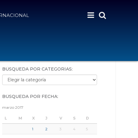
ERNACIONAL
BÚSQUEDA POR PALABRAS:
BÚSQUEDA POR CATEGORÍAS:
Búsqueda por categorías:
BÚSQUEDA POR FECHA:
marzo 2017
L
M
X
J
V
S
D
1
2
3
4
5