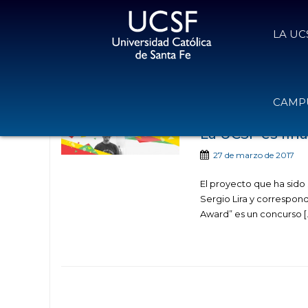
LA UC
Noticias publicada
CAMPU
La UCSF es fina
27 de marzo de 2017
El proyecto que ha sido 
Sergio Lira y correspond
Award” es un concurso [