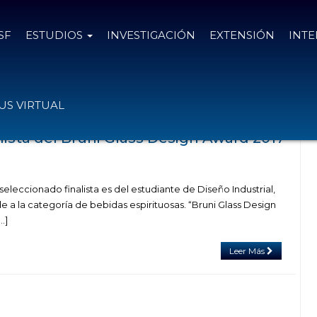
SF
ESTUDIOS
INVESTIGACIÓN
EXTENSIÓN
INT
s el
27 de marzo de 2017
S VIRTUAL
lista del Bruni Glass Design Award 2017
seleccionado finalista es del estudiante de Diseño Industrial,
e a la categoría de bebidas espirituosas. “Bruni Glass Design
…]
Leer Más