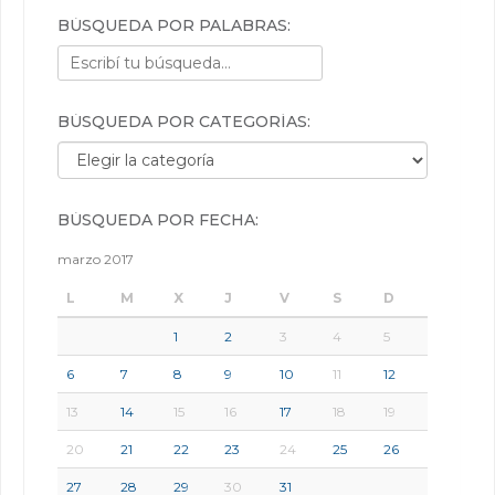
BÚSQUEDA POR PALABRAS:
BÚSQUEDA POR CATEGORÍAS:
Búsqueda por categorías:
BÚSQUEDA POR FECHA:
marzo 2017
L
M
X
J
V
S
D
1
2
3
4
5
6
7
8
9
10
11
12
13
14
15
16
17
18
19
20
21
22
23
24
25
26
27
28
29
30
31