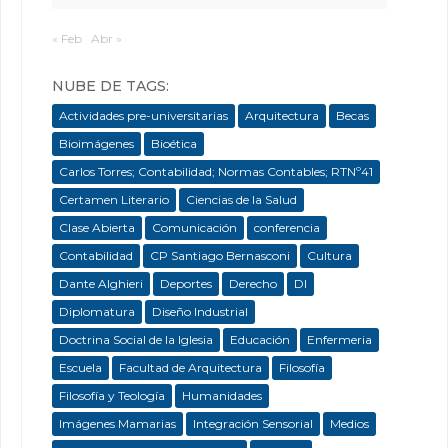
« Feb
Abr »
NUBE DE TAGS:
Actividades pre-universitarias
Arquitectura
Becas
Bioimágenes
Bioética
Carlos Torres; Contabilidad; Normas Contables; RTNº41
Certamen Literario
Ciencias de la Salud
Clase Abierta
Comunicación
conferencia
Contabilidad
CP Santiago Bernasconi
Cultura
Dante Alghieri
Deportes
Derecho
DI
Diplomatura
Diseño Industrial
Doctrina Social de la Iglesia
Educación
Enfermeria
Escuela
Facultad de Arquitectura
Filosofía
Filosofía y Teología
Humanidades
Imágenes Mamarias
Integración Sensorial
Medios