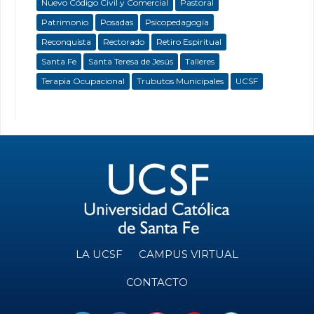
Nuevo Código Civil y Comercial
Pastoral
Patrimonio
Posadas
Psicopedagogía
Reconquista
Rectorado
Retiro Espiritual
Santa Fe
Santa Teresa de Jesús
Talleres
Terapia Ocupacional
Trubutos Municipales
UCSF
LA UCSF
CAMPUS VIRTUAL
CONTACTO