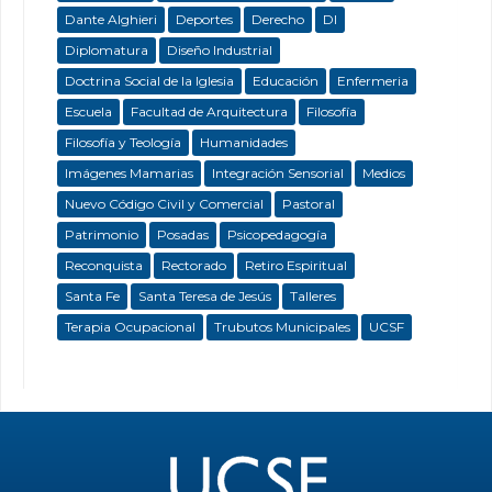
Dante Alghieri
Deportes
Derecho
DI
Diplomatura
Diseño Industrial
Doctrina Social de la Iglesia
Educación
Enfermeria
Escuela
Facultad de Arquitectura
Filosofía
Filosofía y Teología
Humanidades
Imágenes Mamarias
Integración Sensorial
Medios
Nuevo Código Civil y Comercial
Pastoral
Patrimonio
Posadas
Psicopedagogía
Reconquista
Rectorado
Retiro Espiritual
Santa Fe
Santa Teresa de Jesús
Talleres
Terapia Ocupacional
Trubutos Municipales
UCSF