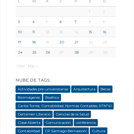
L
M
X
J
V
S
D
1
2
3
4
5
6
7
8
9
10
11
12
13
14
15
16
17
18
19
20
21
22
23
24
25
26
27
28
29
30
« Mar
May »
NUBE DE TAGS:
Actividades pre-universitarias
Arquitectura
Becas
Bioimágenes
Bioética
Carlos Torres; Contabilidad; Normas Contables; RTNº41
Certamen Literario
Ciencias de la Salud
Clase Abierta
Comunicación
conferencia
Contabilidad
CP Santiago Bernasconi
Cultura