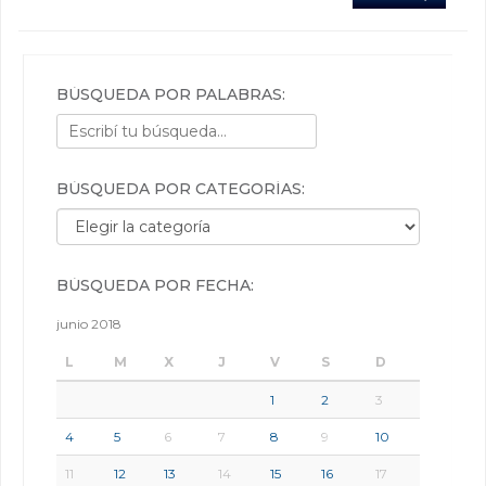
BÚSQUEDA POR PALABRAS:
BÚSQUEDA POR CATEGORÍAS:
Búsqueda por categorías:
BÚSQUEDA POR FECHA:
junio 2018
L
M
X
J
V
S
D
1
2
3
4
5
6
7
8
9
10
11
12
13
14
15
16
17