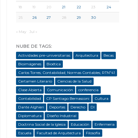
18
19
20
21
22
23
24
25
26
27
28
29
30
« May
Jul »
NUBE DE TAGS:
Actividades pre-universitarias
Arquitectura
Becas
Bioimágenes
Bioética
Carlos Torres; Contabilidad; Normas Contables; RTNº41
Certamen Literario
Ciencias de la Salud
Clase Abierta
Comunicación
conferencia
Contabilidad
CP Santiago Bernasconi
Cultura
Dante Alghieri
Deportes
Derecho
DI
Diplomatura
Diseño Industrial
Doctrina Social de la Iglesia
Educación
Enfermeria
Escuela
Facultad de Arquitectura
Filosofía