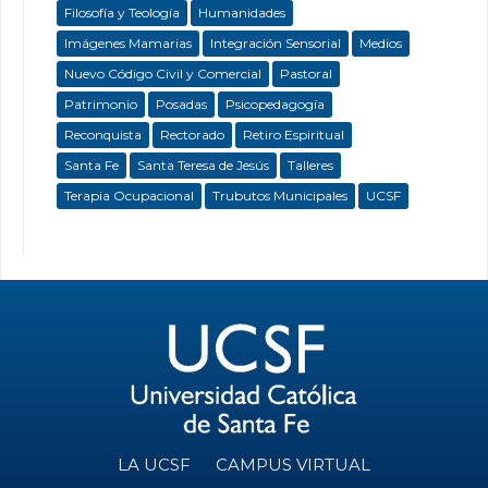
Filosofía y Teología
Humanidades
Imágenes Mamarias
Integración Sensorial
Medios
Nuevo Código Civil y Comercial
Pastoral
Patrimonio
Posadas
Psicopedagogía
Reconquista
Rectorado
Retiro Espiritual
Santa Fe
Santa Teresa de Jesús
Talleres
Terapia Ocupacional
Trubutos Municipales
UCSF
LA UCSF
CAMPUS VIRTUAL