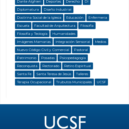
Dante Alghieri
Deportes
Derecho
DI
Diplomatura
Diseño Industrial
Doctrina Social de la Iglesia
Educación
Enfermeria
Escuela
Facultad de Arquitectura
Filosofía
Filosofía y Teología
Humanidades
Imágenes Mamarias
Integración Sensorial
Medios
Nuevo Código Civil y Comercial
Pastoral
Patrimonio
Posadas
Psicopedagogía
Reconquista
Rectorado
Retiro Espiritual
Santa Fe
Santa Teresa de Jesús
Talleres
Terapia Ocupacional
Trubutos Municipales
UCSF