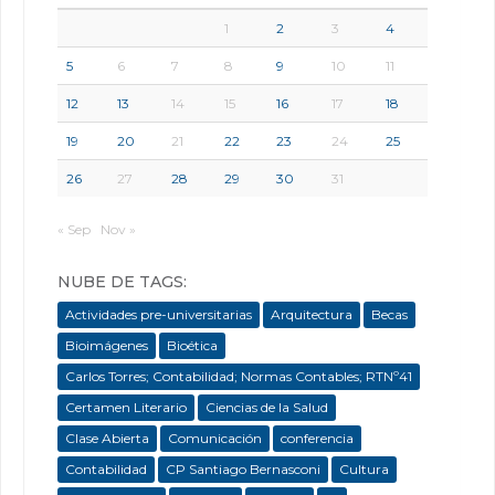
1
2
3
4
5
6
7
8
9
10
11
12
13
14
15
16
17
18
19
20
21
22
23
24
25
26
27
28
29
30
31
« Sep
Nov »
NUBE DE TAGS:
Actividades pre-universitarias
Arquitectura
Becas
Bioimágenes
Bioética
Carlos Torres; Contabilidad; Normas Contables; RTNº41
Certamen Literario
Ciencias de la Salud
Clase Abierta
Comunicación
conferencia
Contabilidad
CP Santiago Bernasconi
Cultura