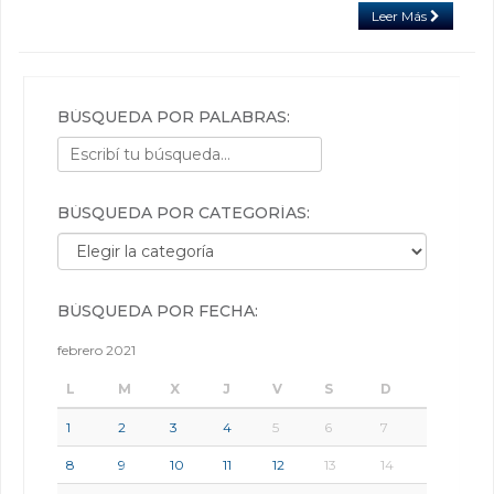
Leer Más
BÚSQUEDA POR PALABRAS:
BÚSQUEDA POR CATEGORÍAS:
Búsqueda por categorías:
BÚSQUEDA POR FECHA:
febrero 2021
L
M
X
J
V
S
D
1
2
3
4
5
6
7
8
9
10
11
12
13
14