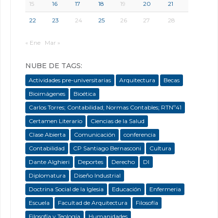
15
16
17
18
19
20
21
22
23
24
25
26
27
28
« Ene
Mar »
NUBE DE TAGS:
Actividades pre-universitarias
Arquitectura
Becas
Bioimágenes
Bioética
Carlos Torres; Contabilidad; Normas Contables; RTNº41
Certamen Literario
Ciencias de la Salud
Clase Abierta
Comunicación
conferencia
Contabilidad
CP Santiago Bernasconi
Cultura
Dante Alghieri
Deportes
Derecho
DI
Diplomatura
Diseño Industrial
Doctrina Social de la Iglesia
Educación
Enfermeria
Escuela
Facultad de Arquitectura
Filosofía
Filosofía y Teología
Humanidades