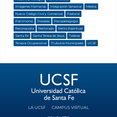
Imágenes Mamarias
Integración Sensorial
Medios
Nuevo Código Civil y Comercial
Pastoral
Patrimonio
Posadas
Psicopedagogía
Reconquista
Rectorado
Retiro Espiritual
Santa Fe
Santa Teresa de Jesús
Talleres
Terapia Ocupacional
Trubutos Municipales
UCSF
LA UCSF
CAMPUS VIRTUAL