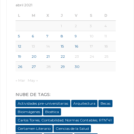
abril 2021
L
M
X
J
V
S
D
1
2
3
4
5
6
7
8
9
10
11
12
13
14
15
16
17
18
19
20
21
22
23
24
25
26
27
28
29
30
« Mar
May »
NUBE DE TAGS:
Actividades pre-universitarias
Arquitectura
Becas
Bioimágenes
Bioética
Carlos Torres; Contabilidad; Normas Contables; RTNº41
Certamen Literario
Ciencias de la Salud