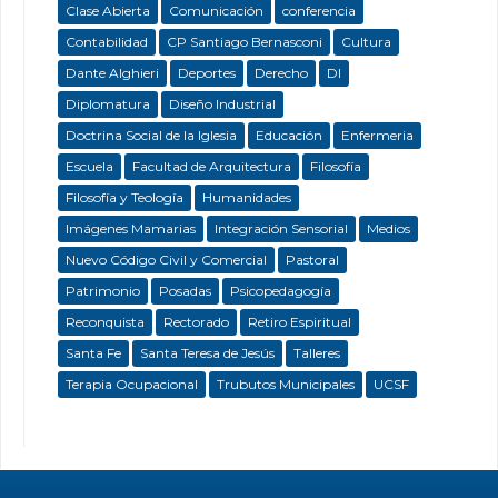
Clase Abierta
Comunicación
conferencia
Contabilidad
CP Santiago Bernasconi
Cultura
Dante Alghieri
Deportes
Derecho
DI
Diplomatura
Diseño Industrial
Doctrina Social de la Iglesia
Educación
Enfermeria
Escuela
Facultad de Arquitectura
Filosofía
Filosofía y Teología
Humanidades
Imágenes Mamarias
Integración Sensorial
Medios
Nuevo Código Civil y Comercial
Pastoral
Patrimonio
Posadas
Psicopedagogía
Reconquista
Rectorado
Retiro Espiritual
Santa Fe
Santa Teresa de Jesús
Talleres
Terapia Ocupacional
Trubutos Municipales
UCSF