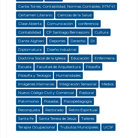
Carlos Torres; Contabilidad; Normas Contables; RTNº41
Certamen Literario
Ciencias de la Salud
Clase Abierta
Comunicación
conferencia
Contabilidad
CP Santiago Bernasconi
Cultura
Dante Alghieri
Deportes
Derecho
DI
Diplomatura
Diseño Industrial
Doctrina Social de la Iglesia
Educación
Enfermeria
Escuela
Facultad de Arquitectura
Filosofía
Filosofía y Teología
Humanidades
Imágenes Mamarias
Integración Sensorial
Medios
Nuevo Código Civil y Comercial
Pastoral
Patrimonio
Posadas
Psicopedagogía
Reconquista
Rectorado
Retiro Espiritual
Santa Fe
Santa Teresa de Jesús
Talleres
Terapia Ocupacional
Trubutos Municipales
UCSF