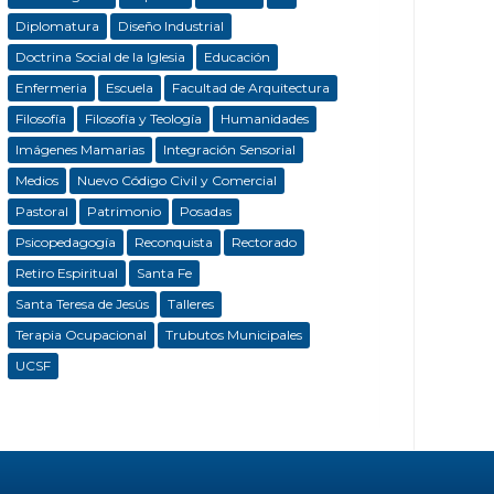
Diplomatura
Diseño Industrial
Doctrina Social de la Iglesia
Educación
Enfermeria
Escuela
Facultad de Arquitectura
Filosofía
Filosofía y Teología
Humanidades
Imágenes Mamarias
Integración Sensorial
Medios
Nuevo Código Civil y Comercial
Pastoral
Patrimonio
Posadas
Psicopedagogía
Reconquista
Rectorado
Retiro Espiritual
Santa Fe
Santa Teresa de Jesús
Talleres
Terapia Ocupacional
Trubutos Municipales
UCSF