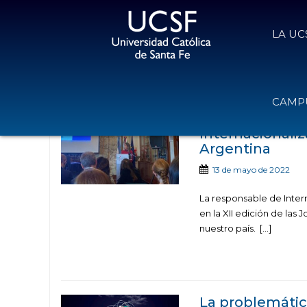
LA UC
Noticias publicad
CAMPU
Internacionali
Argentina
13 de mayo de 2022
La responsable de Intern
en la XII edición de las 
nuestro país. […]
La problemátic