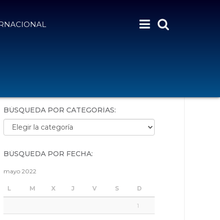
ERNACIONAL
BÚSQUEDA POR PALABRAS:
BÚSQUEDA POR CATEGORÍAS:
Búsqueda por categorías:
BÚSQUEDA POR FECHA:
mayo 2022
L
M
X
J
V
S
D
1