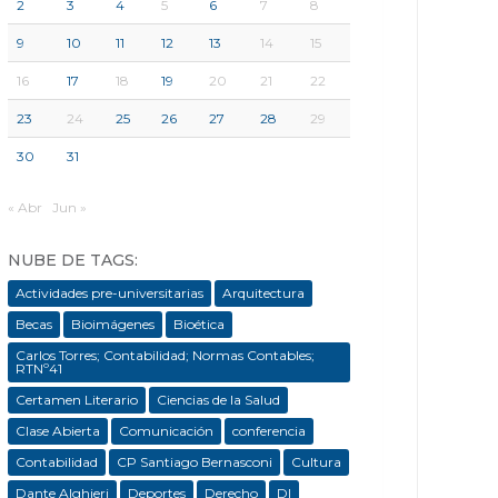
2
3
4
5
6
7
8
9
10
11
12
13
14
15
16
17
18
19
20
21
22
23
24
25
26
27
28
29
30
31
« Abr
Jun »
NUBE DE TAGS:
Actividades pre-universitarias
Arquitectura
Becas
Bioimágenes
Bioética
Carlos Torres; Contabilidad; Normas Contables;
RTNº41
Certamen Literario
Ciencias de la Salud
Clase Abierta
Comunicación
conferencia
Contabilidad
CP Santiago Bernasconi
Cultura
Dante Alghieri
Deportes
Derecho
DI