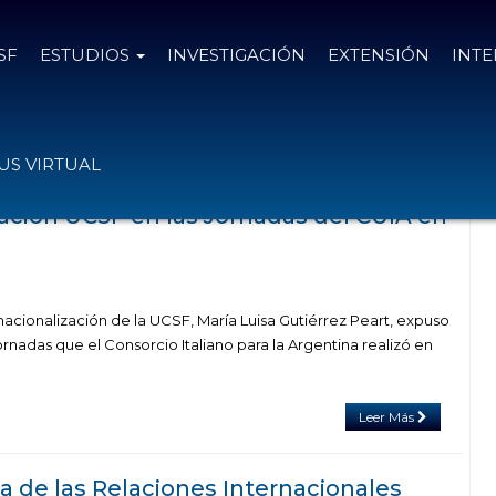
SF
ESTUDIOS
INVESTIGACIÓN
EXTENSIÓN
INT
as el
13 de mayo de 2022
S VIRTUAL
zación UCSF en las Jornadas del CUIA en
acionalización de la UCSF, María Luisa Gutiérrez Peart, expuso
Jornadas que el Consorcio Italiano para la Argentina realizó en
Leer Más
a de las Relaciones Internacionales