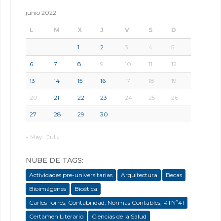
junio 2022
L
M
X
J
V
S
D
1
2
3
4
5
6
7
8
9
10
11
12
13
14
15
16
17
18
19
20
21
22
23
24
25
26
27
28
29
30
« May
Jul »
NUBE DE TAGS:
Actividades pre-universitarias
Arquitectura
Becas
Bioimágenes
Bioética
Carlos Torres; Contabilidad; Normas Contables; RTNº41
Certamen Literario
Ciencias de la Salud