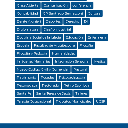
Clase Abierta
Comunicación
conferencia
Contabilidad
CP Santiago Bernasconi
Cultura
Dante Alghieri
Deportes
Derecho
DI
Diplomatura
Diseño Industrial
Doctrina Social de la Iglesia
Educación
Enfermeria
Escuela
Facultad de Arquitectura
Filosofía
Filosofía y Teología
Humanidades
Imágenes Mamarias
Integración Sensorial
Medios
Nuevo Código Civil y Comercial
Pastoral
Patrimonio
Posadas
Psicopedagogía
Reconquista
Rectorado
Retiro Espiritual
Santa Fe
Santa Teresa de Jesús
Talleres
Terapia Ocupacional
Trubutos Municipales
UCSF