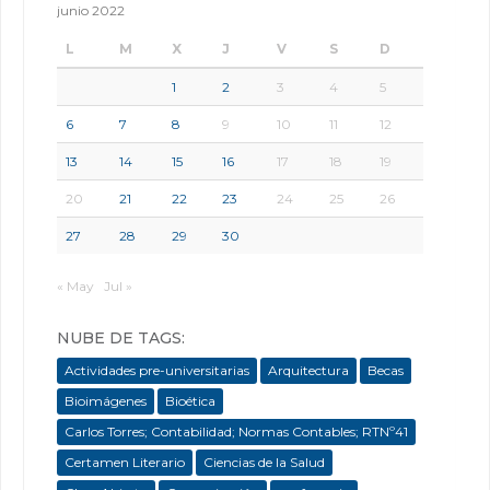
junio 2022
L
M
X
J
V
S
D
1
2
3
4
5
6
7
8
9
10
11
12
13
14
15
16
17
18
19
20
21
22
23
24
25
26
27
28
29
30
« May
Jul »
NUBE DE TAGS:
Actividades pre-universitarias
Arquitectura
Becas
Bioimágenes
Bioética
Carlos Torres; Contabilidad; Normas Contables; RTNº41
Certamen Literario
Ciencias de la Salud