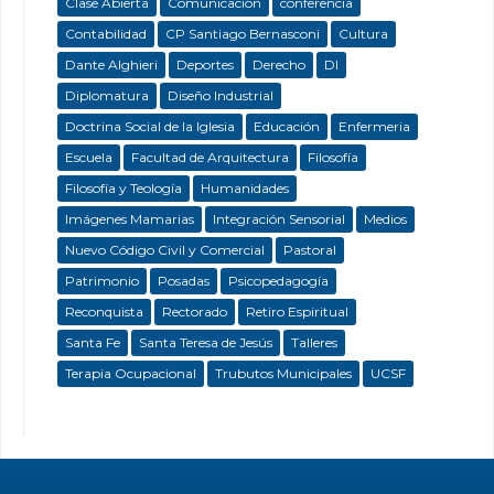
Clase Abierta
Comunicación
conferencia
Contabilidad
CP Santiago Bernasconi
Cultura
Dante Alghieri
Deportes
Derecho
DI
Diplomatura
Diseño Industrial
Doctrina Social de la Iglesia
Educación
Enfermeria
Escuela
Facultad de Arquitectura
Filosofía
Filosofía y Teología
Humanidades
Imágenes Mamarias
Integración Sensorial
Medios
Nuevo Código Civil y Comercial
Pastoral
Patrimonio
Posadas
Psicopedagogía
Reconquista
Rectorado
Retiro Espiritual
Santa Fe
Santa Teresa de Jesús
Talleres
Terapia Ocupacional
Trubutos Municipales
UCSF