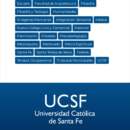
Escuela
Facultad de Arquitectura
Filosofía
Filosofía y Teología
Humanidades
Imágenes Mamarias
Integración Sensorial
Medios
Nuevo Código Civil y Comercial
Pastoral
Patrimonio
Posadas
Psicopedagogía
Reconquista
Rectorado
Retiro Espiritual
Santa Fe
Santa Teresa de Jesús
Talleres
Terapia Ocupacional
Trubutos Municipales
UCSF