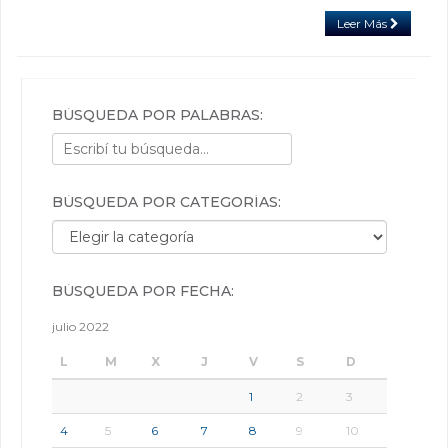
Leer Más
BÚSQUEDA POR PALABRAS:
BÚSQUEDA POR CATEGORÍAS:
Búsqueda por categorías:
BÚSQUEDA POR FECHA:
julio 2022
L
M
X
J
V
S
D
1
2
3
4
5
6
7
8
9
10