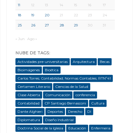
11
12
13
14
15
16
17
18
19
20
21
22
23
24
25
26
27
28
29
30
31
« Jun
Ago »
NUBE DE TAGS:
Actividades pre-universitarias
Arquitectura
Becas
Bioimágenes
Bioética
Carlos Torres; Contabilidad; Normas Contables; RTNº41
Certamen Literario
Ciencias de la Salud
Clase Abierta
Comunicación
conferencia
Contabilidad
CP Santiago Bernasconi
Cultura
Dante Alghieri
Deportes
Derecho
DI
Diplomatura
Diseño Industrial
Doctrina Social de la Iglesia
Educación
Enfermeria