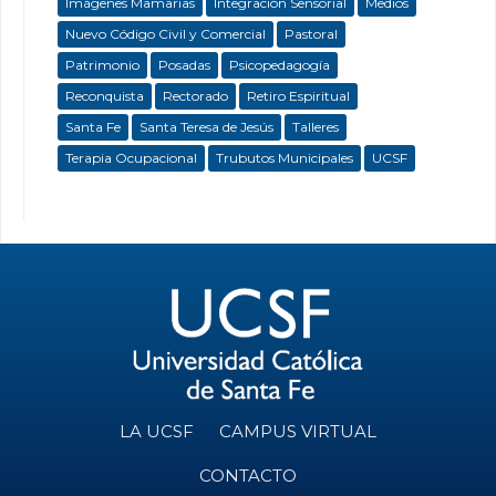
Imágenes Mamarias
Integración Sensorial
Medios
Nuevo Código Civil y Comercial
Pastoral
Patrimonio
Posadas
Psicopedagogía
Reconquista
Rectorado
Retiro Espiritual
Santa Fe
Santa Teresa de Jesús
Talleres
Terapia Ocupacional
Trubutos Municipales
UCSF
LA UCSF
CAMPUS VIRTUAL
CONTACTO