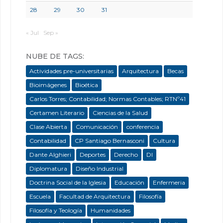
28
29
30
31
« Jul
Sep »
NUBE DE TAGS:
Actividades pre-universitarias
Arquitectura
Becas
Bioimágenes
Bioética
Carlos Torres; Contabilidad; Normas Contables; RTNº41
Certamen Literario
Ciencias de la Salud
Clase Abierta
Comunicación
conferencia
Contabilidad
CP Santiago Bernasconi
Cultura
Dante Alghieri
Deportes
Derecho
DI
Diplomatura
Diseño Industrial
Doctrina Social de la Iglesia
Educación
Enfermeria
Escuela
Facultad de Arquitectura
Filosofía
Filosofía y Teología
Humanidades