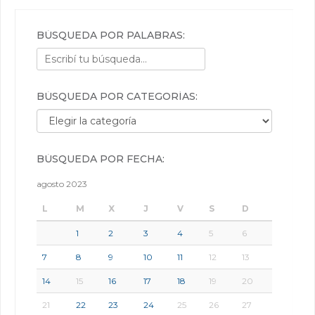
BÚSQUEDA POR PALABRAS:
BÚSQUEDA POR CATEGORÍAS:
Búsqueda por categorías:
BÚSQUEDA POR FECHA:
agosto 2023
L
M
X
J
V
S
D
1
2
3
4
5
6
7
8
9
10
11
12
13
14
15
16
17
18
19
20
21
22
23
24
25
26
27