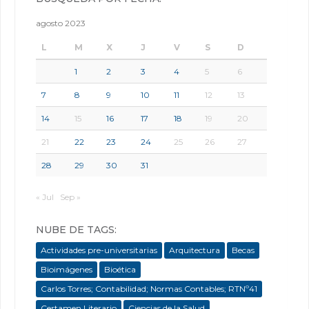
agosto 2023
L
M
X
J
V
S
D
1
2
3
4
5
6
7
8
9
10
11
12
13
14
15
16
17
18
19
20
21
22
23
24
25
26
27
28
29
30
31
« Jul
Sep »
NUBE DE TAGS:
Actividades pre-universitarias
Arquitectura
Becas
Bioimágenes
Bioética
Carlos Torres; Contabilidad; Normas Contables; RTNº41
Certamen Literario
Ciencias de la Salud