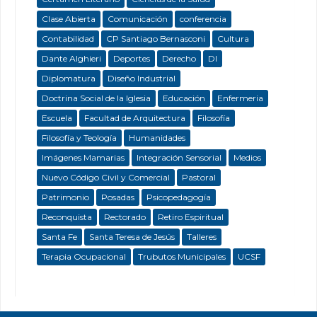
Clase Abierta
Comunicación
conferencia
Contabilidad
CP Santiago Bernasconi
Cultura
Dante Alghieri
Deportes
Derecho
DI
Diplomatura
Diseño Industrial
Doctrina Social de la Iglesia
Educación
Enfermeria
Escuela
Facultad de Arquitectura
Filosofía
Filosofía y Teología
Humanidades
Imágenes Mamarias
Integración Sensorial
Medios
Nuevo Código Civil y Comercial
Pastoral
Patrimonio
Posadas
Psicopedagogía
Reconquista
Rectorado
Retiro Espiritual
Santa Fe
Santa Teresa de Jesús
Talleres
Terapia Ocupacional
Trubutos Municipales
UCSF