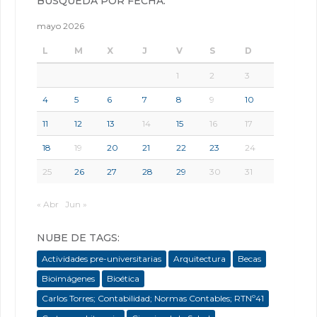
BÚSQUEDA POR FECHA:
mayo 2026
L
M
X
J
V
S
D
1
2
3
4
5
6
7
8
9
10
11
12
13
14
15
16
17
18
19
20
21
22
23
24
25
26
27
28
29
30
31
« Abr
Jun »
NUBE DE TAGS:
Actividades pre-universitarias
Arquitectura
Becas
Bioimágenes
Bioética
Carlos Torres; Contabilidad; Normas Contables; RTNº41