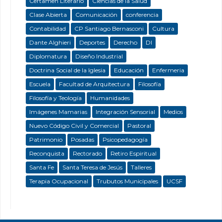
Certamen Literario
Ciencias de la Salud
Clase Abierta
Comunicación
conferencia
Contabilidad
CP Santiago Bernasconi
Cultura
Dante Alghieri
Deportes
Derecho
DI
Diplomatura
Diseño Industrial
Doctrina Social de la Iglesia
Educación
Enfermeria
Escuela
Facultad de Arquitectura
Filosofía
Filosofía y Teología
Humanidades
Imágenes Mamarias
Integración Sensorial
Medios
Nuevo Código Civil y Comercial
Pastoral
Patrimonio
Posadas
Psicopedagogía
Reconquista
Rectorado
Retiro Espiritual
Santa Fe
Santa Teresa de Jesús
Talleres
Terapia Ocupacional
Trubutos Municipales
UCSF