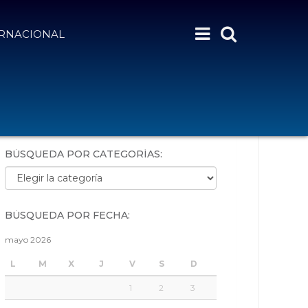
ERNACIONAL
BÚSQUEDA POR PALABRAS:
BÚSQUEDA POR CATEGORÍAS:
Búsqueda por categorías:
BÚSQUEDA POR FECHA:
mayo 2026
L
M
X
J
V
S
D
1
2
3