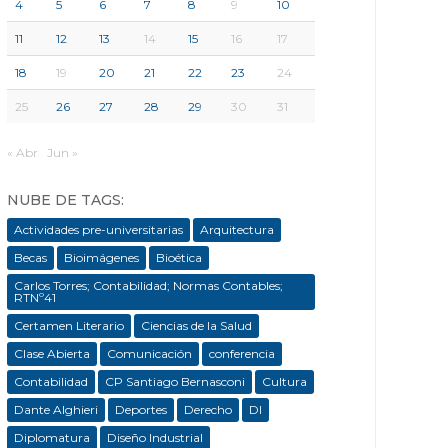
4
5
6
7
8
9
10
11
12
13
14
15
16
17
18
19
20
21
22
23
24
25
26
27
28
29
30
31
« Abr
Jun »
NUBE DE TAGS:
Actividades pre-universitarias
Arquitectura
Becas
Bioimágenes
Bioética
Carlos Torres; Contabilidad; Normas Contables;
RTNº41
Certamen Literario
Ciencias de la Salud
Clase Abierta
Comunicación
conferencia
Contabilidad
CP Santiago Bernasconi
Cultura
Dante Alghieri
Deportes
Derecho
DI
Diplomatura
Diseño Industrial