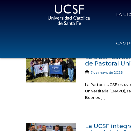
LA UC
Noticias publicad
CAMPU
La UCSF partic
de Pastoral Uni
7 de mayo de 2026
La Pastoral UCSF estuvo
Universitaria (ENAPU), r
Buenos [...]
La UCSF integr