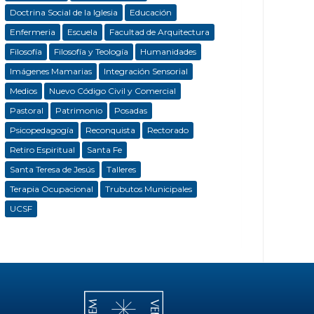
Doctrina Social de la Iglesia
Educación
Enfermeria
Escuela
Facultad de Arquitectura
Filosofía
Filosofía y Teología
Humanidades
Imágenes Mamarias
Integración Sensorial
Medios
Nuevo Código Civil y Comercial
Pastoral
Patrimonio
Posadas
Psicopedagogía
Reconquista
Rectorado
Retiro Espiritual
Santa Fe
Santa Teresa de Jesús
Talleres
Terapia Ocupacional
Trubutos Municipales
UCSF