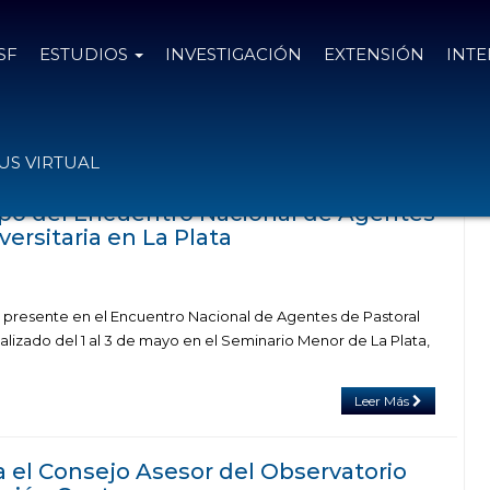
SF
ESTUDIOS
INVESTIGACIÓN
EXTENSIÓN
INT
as el
7 de mayo de 2026
S VIRTUAL
ipó del Encuentro Nacional de Agentes
versitaria en La Plata
 presente en el Encuentro Nacional de Agentes de Pastoral
ealizado del 1 al 3 de mayo en el Seminario Menor de La Plata,
Leer Más
a el Consejo Asesor del Observatorio