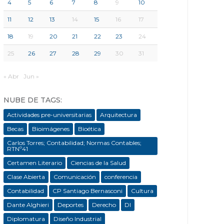
4
5
6
7
8
9
10
11
12
13
14
15
16
17
18
19
20
21
22
23
24
25
26
27
28
29
30
31
« Abr
Jun »
NUBE DE TAGS:
Actividades pre-universitarias
Arquitectura
Becas
Bioimágenes
Bioética
Carlos Torres; Contabilidad; Normas Contables;
RTNº41
Certamen Literario
Ciencias de la Salud
Clase Abierta
Comunicación
conferencia
Contabilidad
CP Santiago Bernasconi
Cultura
Dante Alghieri
Deportes
Derecho
DI
Diplomatura
Diseño Industrial