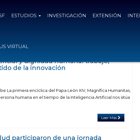
SF
ESTUDIOS
INVESTIGACIÓN
EXTENSIÓN
INT
as el
26 de mayo de 2026
S VIRTUAL
tificial y dignidad humana: trabajo,
ntido de la innovación
ibe La primera encíclica del Papa León XIV, Magnífica Humanitas,
persona humana en el tiempo de la Inteligencia Artificial nos sitúa
Leer Más
ud participaron de una jornada