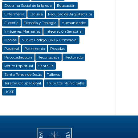
Doctrina Social de la Iglesia
Educación
Enfermeria
Escuela
Facultad de Arquitectura
Filosofía
Filosofía y Teología
Humanidades
Imágenes Mamarias
Integración Sensorial
Medios
Nuevo Código Civil y Comercial
Pastoral
Patrimonio
Posadas
Psicopedagogía
Reconquista
Rectorado
Retiro Espiritual
Santa Fe
Santa Teresa de Jesús
Talleres
Terapia Ocupacional
Trubutos Municipales
UCSF