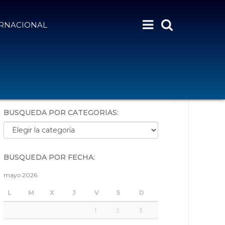
ERNACIONAL
BÚSQUEDA POR PALABRAS:
BÚSQUEDA POR CATEGORÍAS:
Búsqueda por categorías:
BÚSQUEDA POR FECHA:
mayo 2026
L
M
X
J
V
S
D
1
2
3