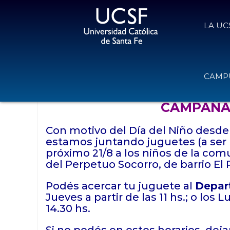
LA UC
Campaña del Juguete
CAMPU
4 de agosto de 2022
Volver
CAMPAÑA
Con motivo del Día del Niño desde l
estamos juntando juguetes (a ser 
próximo 21/8 a los niños de la com
del Perpetuo Socorro, de barrio El 
Podés acercar tu juguete al
Depar
Jueves a partir de las 11 hs.; o los 
14.30 hs.