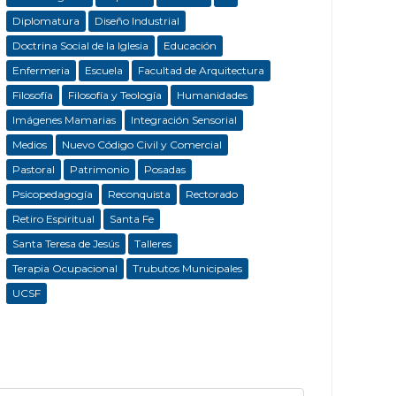
Diplomatura
Diseño Industrial
Doctrina Social de la Iglesia
Educación
Enfermeria
Escuela
Facultad de Arquitectura
Filosofía
Filosofía y Teología
Humanidades
Imágenes Mamarias
Integración Sensorial
Medios
Nuevo Código Civil y Comercial
Pastoral
Patrimonio
Posadas
Psicopedagogía
Reconquista
Rectorado
Retiro Espiritual
Santa Fe
Santa Teresa de Jesús
Talleres
Terapia Ocupacional
Trubutos Municipales
UCSF