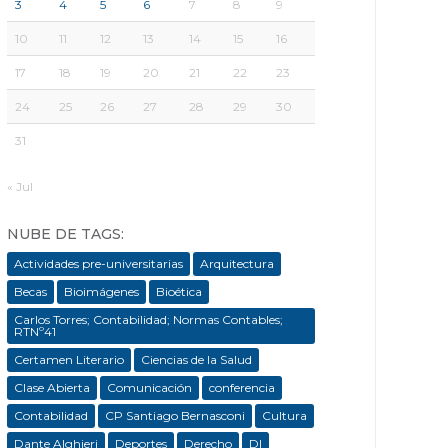
3
4
5
6
7
8
9
10
11
12
13
14
15
16
17
18
19
20
21
22
23
24
25
26
27
28
29
30
31
« Jul
NUBE DE TAGS:
Actividades pre-universitarias
Arquitectura
Becas
Bioimágenes
Bioética
Carlos Torres; Contabilidad; Normas Contables;
RTNº41
Certamen Literario
Ciencias de la Salud
Clase Abierta
Comunicación
conferencia
Contabilidad
CP Santiago Bernasconi
Cultura
Dante Alghieri
Deportes
Derecho
DI