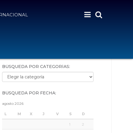
ERNACIONAL
BÚSQUEDA POR PALABRAS:
BÚSQUEDA POR CATEGORÍAS:
Búsqueda por categorías:
BÚSQUEDA POR FECHA:
agosto 2026
L
M
X
J
V
S
D
1
2