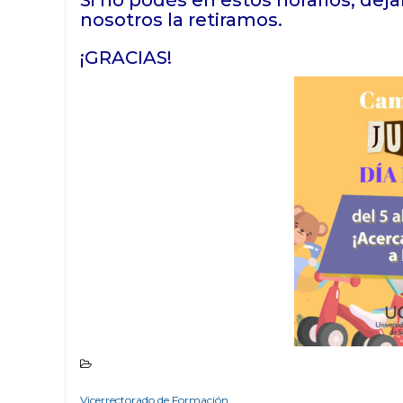
Si no podés en estos horarios, de
nosotros la retiramos.
¡GRACIAS!
Vicerrectorado de Formación