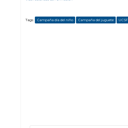
Tags:
Campaña día del niño
Campaña del juguete
UCSF