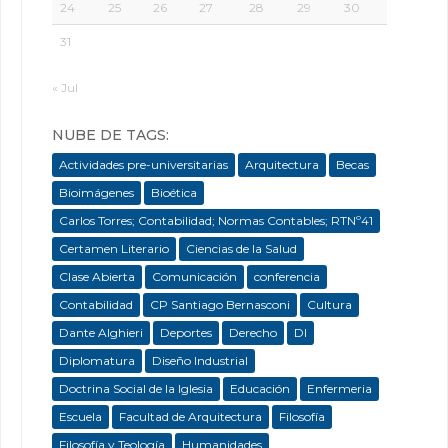
24
25
26
27
28
29
30
31
« Jul
NUBE DE TAGS:
Actividades pre-universitarias
Arquitectura
Becas
Bioimágenes
Bioética
Carlos Torres; Contabilidad; Normas Contables; RTNº41
Certamen Literario
Ciencias de la Salud
Clase Abierta
Comunicación
conferencia
Contabilidad
CP Santiago Bernasconi
Cultura
Dante Alghieri
Deportes
Derecho
DI
Diplomatura
Diseño Industrial
Doctrina Social de la Iglesia
Educación
Enfermeria
Escuela
Facultad de Arquitectura
Filosofía
Filosofía y Teología
Humanidades