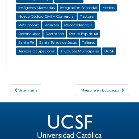
Imágenes Mamarias
Integración Sensorial
Medios
Nuevo Código Civil y Comercial
Pastoral
Patrimonio
Posadas
Psicopedagogía
Reconquista
Rectorado
Retiro Espiritual
Santa Fe
Santa Teresa de Jesús
Talleres
Terapia Ocupacional
Trubutos Municipales
UCSF
Veterinaria
Maestría en Educación
Post navigation