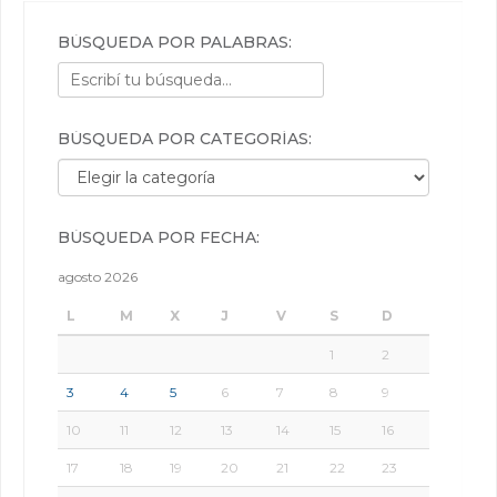
BÚSQUEDA POR PALABRAS:
BÚSQUEDA POR CATEGORÍAS:
Búsqueda por categorías:
BÚSQUEDA POR FECHA:
agosto 2026
L
M
X
J
V
S
D
1
2
3
4
5
6
7
8
9
10
11
12
13
14
15
16
17
18
19
20
21
22
23