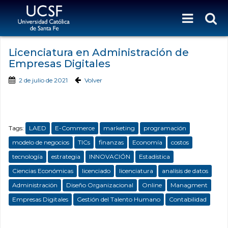
Licenciatura en Administración de
Empresas Digitales
2 de julio de 2021
Volver
Tags:
LAED
E-Commerce
marketing
programación
modelo de negocios
TICs
finanzas
Economía
costos
tecnología
estrategia
INNOVACIÓN
Estadística
Ciencias Económicas
licenciado
licenciatura
analísis de datos
Administración
Diseño Organizacional
Online
Managment
Empresas Digitales
Gestión del Talento Humano
Contabilidad